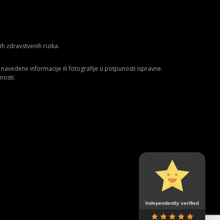
 zdravstvenih rizika.
avedene informacije ili fotografije u potpunosti ispravne.
nosti.
Independently verified