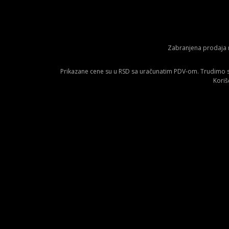
Zabranjena prodaja m
Prikazane cene su u RSD sa uračunatim PDV-om. Trudimo se 
Koriš