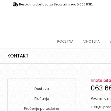
Besplatna dostava za Beograd preko 5.000 RSD.
POČETNA
VINOTEKA
KONTAKT
Imate pit
063 6
Dostava
Radnim dan
Plaćanje
Uslugu proda
Praćenje porudžbine