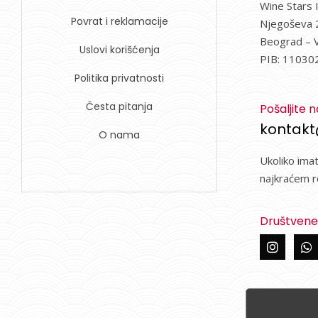
Wine Stars 
Povrat i reklamacije
Njegoševa 
Beograd – 
Uslovi korišćenja
PIB: 11030
Politika privatnosti
Česta pitanja
Pošaljite 
kontakt
O nama
Ukoliko ima
Kontakt
najkraćem r
Društven