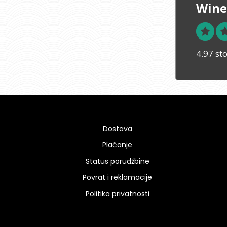
Wine
4.97 st
Dostava
Plaćanje
Status porudžbine
Povrat i reklamacije
Politika privatnosti