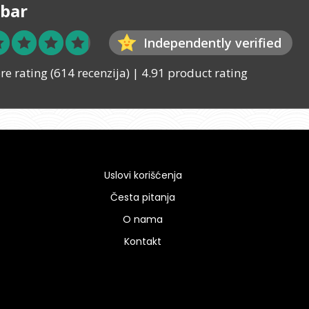
bar
Independently verified
ore rating
(614 recenzija)
|
4.91 product rating
Uslovi korišćenja
Česta pitanja
O nama
Kontakt