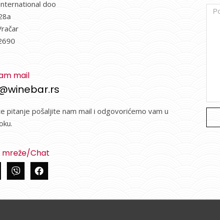
International doo
28a
Vračar
2690
nam mail
@winebar.rs
te pitanje pošaljite nam mail i odgovorićemo vam u
oku.
e mreže/Chat