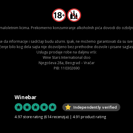
aloletnim licima. Prekomerno konzumiranje alkoholnih pića dovodi do ozbiljnih
da informacije i sadržaji budu ažurni. Ipak, ne možemo garantovati da su sve n
ćenje bilo kog dela sajta nije dozvoljeno bez prethodne dozvole i pisane saglas
Uslugu prodaje robe na daljinu vrši:
Wine Stars International doo
Njegoševa 28a, Beograd – Vračar
PIB: 110302690
Winebar
Independently verified
4.97 store rating
(614 recenzija)
|
4.91 product rating