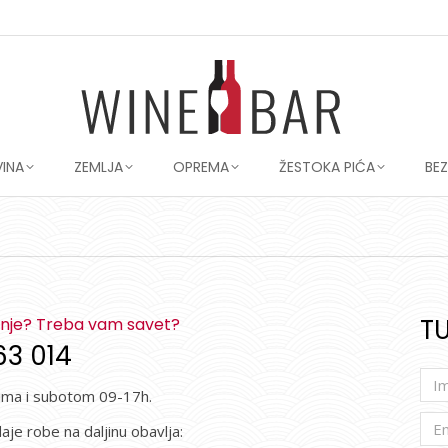
VINA
ZEMLJA
OPREMA
ŽESTOKA PIĆA
BE
You are here:
TU
anje? Treba vam savet?
63 014
ima i subotom 09-17h.
je robe na daljinu obavlja: