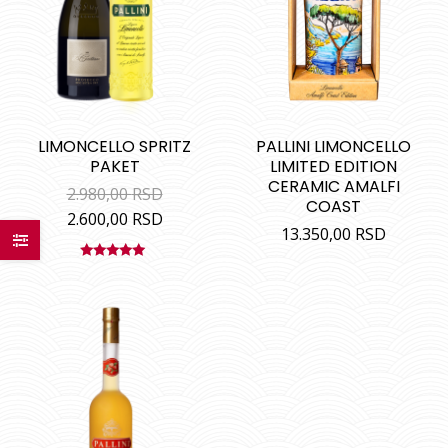
LIMONCELLO SPRITZ
PALLINI LIMONCELLO
PAKET
LIMITED EDITION
CERAMIC AMALFI
2.980,00
RSD
COAST
2.600,00
RSD
13.350,00
RSD
Ocenjeno
sa
5.00
od
5