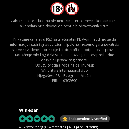
Zabranjena prodaja maloletnim licima. Prekomerno konzumiranje
alkoholnih pića dovodi do ozbiljnih zdravstvenih rizika.
Prikazane cene su u RSD sa uračunatim PDV-om. Trudimo se da
informacije i sadržaji budu ažurni. Ipak, ne možemo garantovati da
su sve navedene informacije ili fotografije u potpunosti ispravne.
Korišćenje bilo kog dela sajta nije dozvoljeno bez prethodne
dozvole i pisane saglasnosti.
Uslugu prodaje robe na daljinu vrši:
Wine Stars International doo
Njegoševa 28a, Beograd – Vračar
PIB: 110302690
Winebar
Independently verified
4.97 store rating
(614 recenzija)
|
4.91 product rating