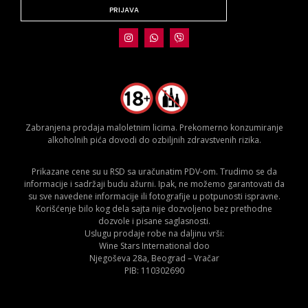
PRIJAVA
Zabranjena prodaja maloletnim licima. Prekomerno konzumiranje
alkoholnih pića dovodi do ozbiljnih zdravstvenih rizika.
Prikazane cene su u RSD sa uračunatim PDV-om. Trudimo se da
informacije i sadržaji budu ažurni. Ipak, ne možemo garantovati da
su sve navedene informacije ili fotografije u potpunosti ispravne.
Korišćenje bilo kog dela sajta nije dozvoljeno bez prethodne
dozvole i pisane saglasnosti.
Uslugu prodaje robe na daljinu vrši:
Wine Stars International doo
Njegoševa 28a, Beograd – Vračar
PIB: 110302690