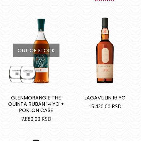
Ocenjeno
sa
5.00
od
5
OUT OF STOCK
GLENMORANGIE THE
LAGAVULIN 16 YO
QUINTA RUBAN 14 YO +
15.420,00
RSD
POKLON ČAŠE
7.880,00
RSD