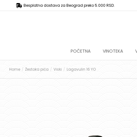
Besplatna dostava za Beograd preko 5.000 RSD.
POČETNA
VINOTEKA
Home
Žestoka pića
Viski
Lagavulin 16 YO
You are here: