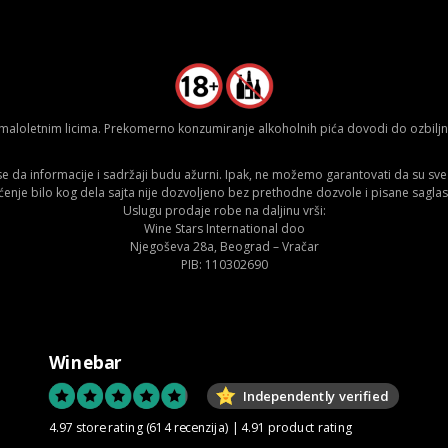
aloletnim licima. Prekomerno konzumiranje alkoholnih pića dovodi do ozbiljnih
da informacije i sadržaji budu ažurni. Ipak, ne možemo garantovati da su sve n
ćenje bilo kog dela sajta nije dozvoljeno bez prethodne dozvole i pisane saglas
Uslugu prodaje robe na daljinu vrši:
Wine Stars International doo
Njegoševa 28a, Beograd – Vračar
PIB: 110302690
Winebar
Independently verified
4.97 store rating
(614 recenzija)
|
4.91 product rating