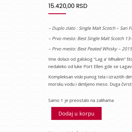
15.420,00
RSD
– Duplo zlato : Single Malt Scotch – San 
– Prvo mesto: Best Single Malt Scotch 13
– Prvo mesto: Best Peated Whisky – 2015
Ime dolazi od galskog “Lag a’ Mhuilinn“ što
nedaleko od luke Port Ellen gde se Lagavul
Kompleksan viski punog tela i izrazitih d
morsku vodu i dimljeno meso. Duga čvrsta
Samo 1 je preostalo na zalihama
Dodaj u korpu