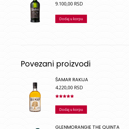
9.100,00
RSD
Dodaj u korpu
Povezani proizvodi
ŠAMAR RAKIJA
4.220,00
RSD
Ocenjeno
sa
5.00
od
Dodaj u korpu
5
GLENMORANGIE THE QUINTA