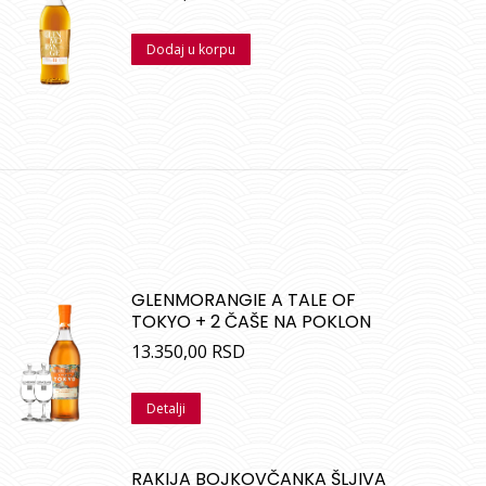
Dodaj u korpu
GLENMORANGIE A TALE OF
TOKYO + 2 ČAŠE NA POKLON
13.350,00
RSD
Detalji
RAKIJA BOJKOVČANKA ŠLJIVA