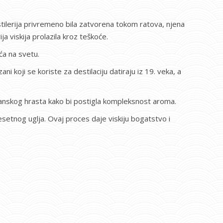
estilerija privremeno bila zatvorena tokom ratova, njena
ja viskija prolazila kroz teškoće.
ća na svetu.
ni koji se koriste za destilaciju datiraju iz 19. veka, a
španskog hrasta kako bi postigla kompleksnost aroma.
setnog uglja. Ovaj proces daje viskiju bogatstvo i