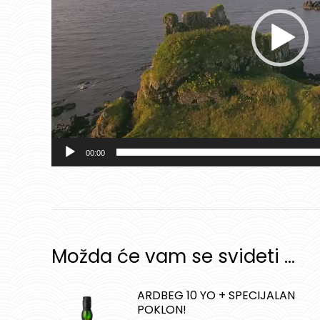
00:00
Možda će vam se svideti …
ARDBEG 10 YO + SPECIJALAN
POKLON!