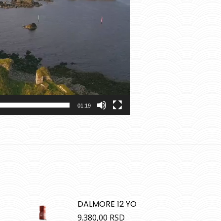
01:19
DALMORE 12 YO
9.380,00
RSD