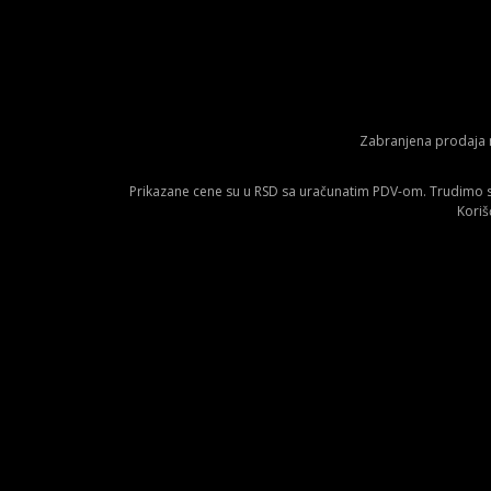
Zabranjena prodaja m
Prikazane cene su u RSD sa uračunatim PDV-om. Trudimo se 
Koriš