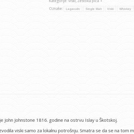
Kategorije:
Viski
,
Žestoka pića
Oznake:
Lagavulin
Single Malt
Viski
Whiskey
 je John Johnstone 1816. godine na ostrvu Islay u Škotskoj.
oizvodila viski samo za lokalnu potrošnju. Smatra se da se na tom me