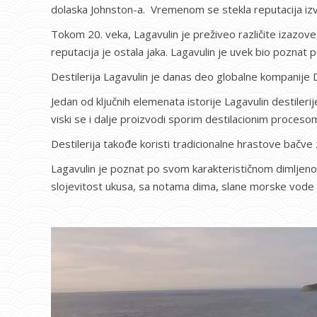
dolaska Johnston-a. Vremenom se stekla reputacija izvan o
Tokom 20. veka, Lagavulin je preživeo različite izazove,
reputacija je ostala jaka. Lagavulin je uvek bio poznat p
Destilerija Lagavulin je danas deo globalne kompanije D
Jedan od ključnih elemenata istorije Lagavulin destilerij
viski se i dalje proizvodi sporim destilacionim procesom
Destilerija takođe koristi tradicionalne hrastove bačv
Lagavulin je poznat po svom karakterističnom dimljenom
slojevitost ukusa, sa notama dima, slane morske vode i
Pregledač
video
zapisa