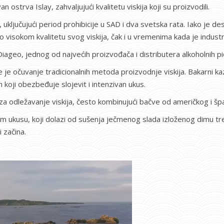
strva Islay, zahvaljujući kvalitetu viskija koji su proizvodili.
 uključujući period prohibicije u SAD i dva svetska rata. Iako je d
o visokom kvalitetu svog viskija, čak i u vremenima kada je industri
iageo, jednog od najvećih proizvođača i distributera alkoholnih pi
e je očuvanje tradicionalnih metoda proizvodnje viskija. Bakarni kaza
 koji obezbeđuje slojevit i intenzivan ukus.
e za odležavanje viskija, često kombinujući bačve od američkog i 
 ukusu, koji dolazi od sušenja ječmenog slada izloženog dimu tre
 začina.