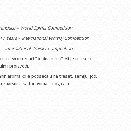
Francisco – World Spirits Competition
-17 Years – International Whisky Competition
 – international Whisky Competition
 u prevodu znači “dubina mlina“. Ali je to i selo
in i proizvodi.
imnih aroma koje podsećaju na treset, zemlju, jod,
 završnica sa tonovima crnog čaja.