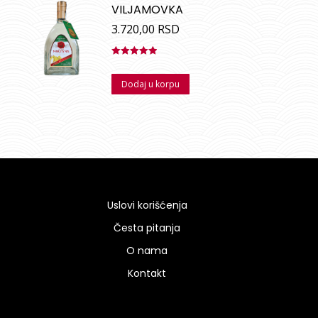
VILJAMOVKA
3.720,00
RSD
Ocenjeno
sa
5.00
od
Dodaj u korpu
5
Uslovi korišćenja
Česta pitanja
O nama
Kontakt