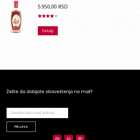
5.950,00
RSD
Ocenjeno
sa
4.00
Detalji
od 5
Želite da dobijate obaveštenja na mail?
PRIJAVA