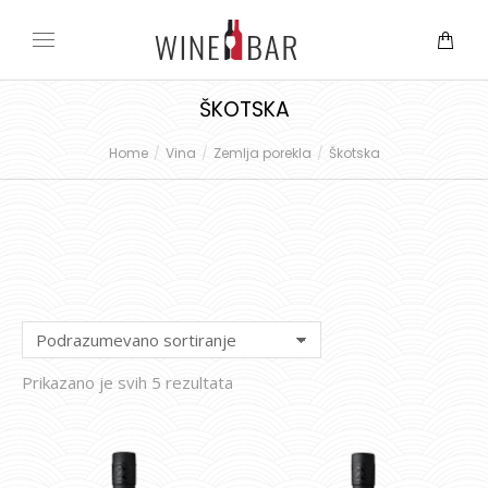
ŠKOTSKA
Home
Vina
Zemlja porekla
Škotska
You are here:
Prikazano je svih 5 rezultata