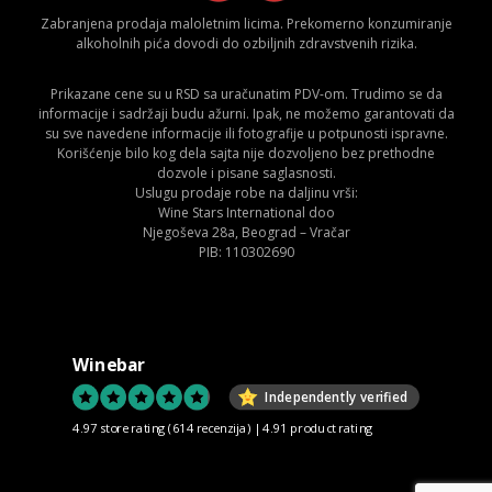
Zabranjena prodaja maloletnim licima. Prekomerno konzumiranje
alkoholnih pića dovodi do ozbiljnih zdravstvenih rizika.
Prikazane cene su u RSD sa uračunatim PDV-om. Trudimo se da
informacije i sadržaji budu ažurni. Ipak, ne možemo garantovati da
su sve navedene informacije ili fotografije u potpunosti ispravne.
Korišćenje bilo kog dela sajta nije dozvoljeno bez prethodne
dozvole i pisane saglasnosti.
Uslugu prodaje robe na daljinu vrši:
Wine Stars International doo
Njegoševa 28a, Beograd – Vračar
PIB: 110302690
Winebar
Independently verified
4.97 store rating
(614 recenzija)
|
4.91 product rating