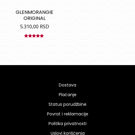
GLENMORANGIE
ORIGINAL
5.310,00
RSD
Ocenjeno
sa
5.00
od
5
Dostava
Plaćanje
Status porudžbine
Povrat i reklamacije
Politika privatnosti
Uslovi korišćenja