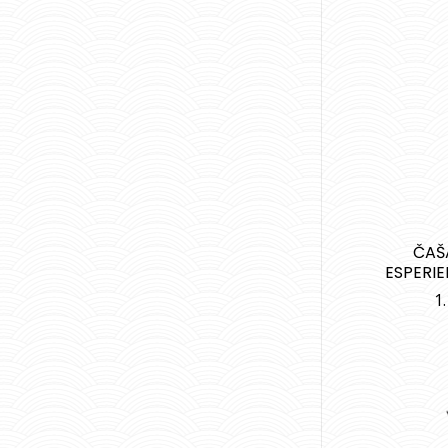
ČAŠ
ESPERI
1