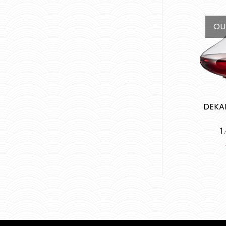
OU
DEKA
1