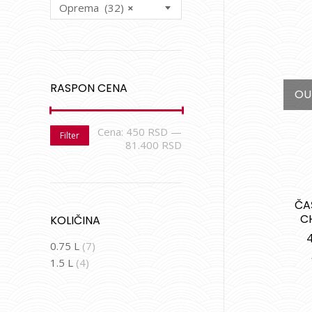
Oprema (32)
×
RASPON CENA
OU
Cena:
450 RSD
—
Filter
81.400 RSD
ČA
C
KOLIČINA
0.75 L
(7)
1.5 L
(4)