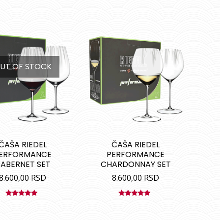
UT OF STOCK
ČAŠA RIEDEL
ČAŠA RIEDEL
ERFORMANCE
PERFORMANCE
ABERNET SET
CHARDONNAY SET
8.600,00
RSD
8.600,00
RSD
Ocenjeno
Ocenjeno
sa
5.00
od
sa
5.00
od
5
5