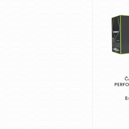
Č
PERFO
8