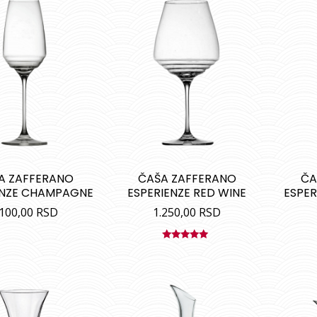
A ZAFFERANO
ČAŠA ZAFFERANO
ČA
ENZE CHAMPAGNE
ESPERIENZE RED WINE
ESPER
.100,00
RSD
1.250,00
RSD
Ocenjeno
sa
5.00
od
5