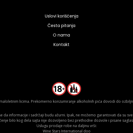
Uslovi korišćenja
Česta pitanja
O nama
Kontakt
aloletnim licima. Prekomerno konzumiranje alkoholnih pića dovodi do ozbiljnih
da informacije i sadržaji budu ažurni. Ipak, ne možemo garantovati da su sve n
ćenje bilo kog dela sajta nije dozvoljeno bez prethodne dozvole i pisane saglas
Uslugu prodaje robe na daljinu vrši:
Wine Stars International doo