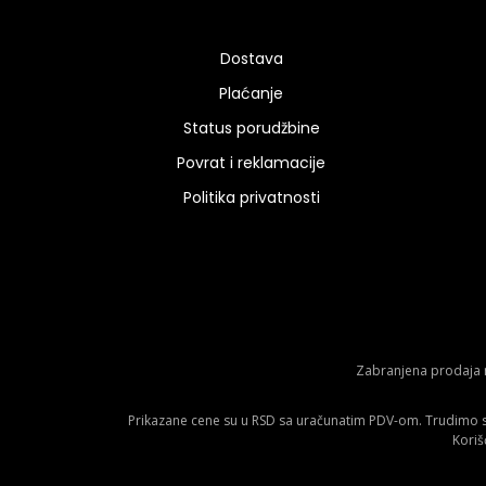
Dostava
Plaćanje
Status porudžbine
Povrat i reklamacije
Politika privatnosti
Zabranjena prodaja m
Prikazane cene su u RSD sa uračunatim PDV-om. Trudimo se 
Koriš