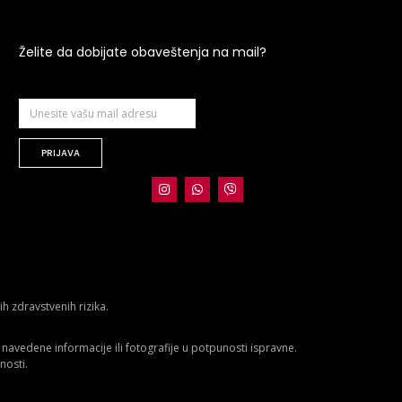
Želite da dobijate obaveštenja na mail?
PRIJAVA
 zdravstvenih rizika.
avedene informacije ili fotografije u potpunosti ispravne.
nosti.