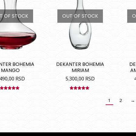
T OF STOCK
OUT OF STOCK
O
NTER BOHEMIA
DEKANTER BOHEMIA
DE
MANGO
MIRIAM
A
.490,00
RSD
5.300,00
RSD
Ocenjeno
Ocenjeno
sa
5.00
od
sa
5.00
od
1
2
→
5
5