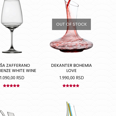
OUT OF STOCK
ŠA ZAFFERANO
DEKANTER BOHEMIA
IENZE WHITE WINE
LOVE
1.090,00
RSD
1.990,00
RSD
Ocenjeno
Ocenjeno
sa
5.00
od
sa
5.00
od
5
5