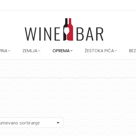
VINA
ZEMLJA
OPREMA
ŽESTOKA PIĆA
BE
You are here: