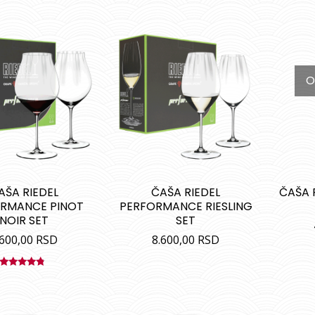
O
AŠA RIEDEL
ČAŠA RIEDEL
ČAŠA 
RMANCE PINOT
PERFORMANCE RIESLING
NOIR SET
SET
.600,00
RSD
8.600,00
RSD
Ocenjeno
sa
4.50
od 5