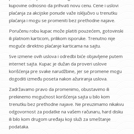
kupovine odnosno da prihvati novu cenu. Cene i uslovi
plaćanja za akcijske ponude važe isključivo u trenutku
plaćanja i mogu se promeniti bez prethodne najave.
Poručenu robu kupac može platiti pouzećem, gotovinski
ili platnom karticom, prilikom isporuke. Trenutno nije
moguće direktno plaćanje karticama na sajtu.
Sve izmene ovih uslova i odredbi biće objavljene putem
internet sajta. Kupac je dužan da proveri uslove
korišćenja pre svake narudžbine, jer se promene mogu
dogoditi između poseta nakon ažuriranja uslova.
Zadržavamo pravo da promenimo, obustavimo ili
prekinemo mogućnost korišćenja sajta u bilo kom
trenutku bez prethodne najave. Ne preuzimamo nikakvu
odgovornost za podatke na vašem računaru, hard disku
ili bilo kom drugom uređaju koji služi za smeštanje
podataka.