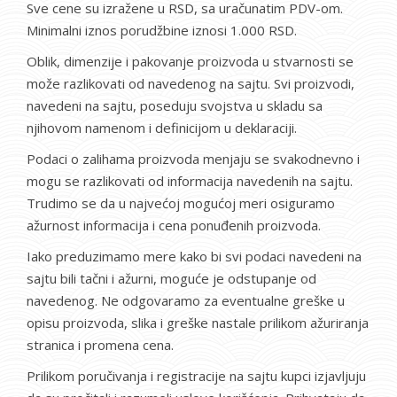
Sve cene su izražene u RSD, sa uračunatim PDV-om.
Minimalni iznos porudžbine iznosi 1.000 RSD.
Oblik, dimenzije i pakovanje proizvoda u stvarnosti se
može razlikovati od navedenog na sajtu. Svi proizvodi,
navedeni na sajtu, poseduju svojstva u skladu sa
njihovom namenom i definicijom u deklaraciji.
Podaci o zalihama proizvoda menjaju se svakodnevno i
mogu se razlikovati od informacija navedenih na sajtu.
Trudimo se da u najvećoj mogućoj meri osiguramo
ažurnost informacija i cena ponuđenih proizvoda.
Iako preduzimamo mere kako bi svi podaci navedeni na
sajtu bili tačni i ažurni, moguće je odstupanje od
navedenog. Ne odgovaramo za eventualne greške u
opisu proizvoda, slika i greške nastale prilikom ažuriranja
stranica i promena cena.
Prilikom poručivanja i registracije na sajtu kupci izjavljuju