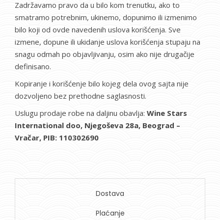
Zadržavamo pravo da u bilo kom trenutku, ako to
smatramo potrebnim, ukinemo, dopunimo ili izmenimo
bilo koji od ovde navedenih uslova korišćenja. Sve
izmene, dopune ili ukidanje uslova korišćenja stupaju na
snagu odmah po objavljivanju, osim ako nije drugačije
definisano.
Kopiranje i korišćenje bilo kojeg dela ovog sajta nije
dozvoljeno bez prethodne saglasnosti.
Uslugu prodaje robe na daljinu obavlja:
Wine Stars
International doo, Njegoševa 28a, Beograd –
Vračar, PIB: 110302690
Dostava
Plaćanje