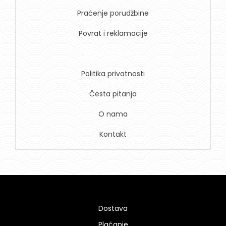
Praćenje porudžbine
Povrat i reklamacije
Uslovi korišćenja
Politika privatnosti
Česta pitanja
O nama
Kontakt
Dostava
Plaćanje