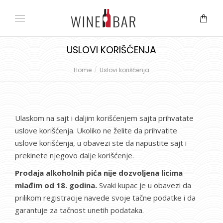
USLOVI KORIŠĆENJA
Home
Uslovi korišćenja
You are here:
Ulaskom na sajt i daljim korišćenjem sajta prihvatate
uslove korišćenja. Ukoliko ne želite da prihvatite
uslove
korišćenja
, u obavezi ste da napustite sajt i
prekinete njegovo dalje korišćenje.
Prodaja alkoholnih pića nije dozvoljena licima
mlađim od 18. godina.
Svaki kupac je u obavezi da
prilikom registracije navede svoje tačne podatke i da
garantuje za tačnost unetih podataka.