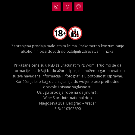
Zabranjena prodaja maloletnim licima. Prekomerno konzumiranje
alkoholnih pića dovodi do ozbiljnih zdravstvenih rizika.
Prikazane cene su u RSD sa uračunatim PDV-om. Trudimo se da
informacije i sadržaji budu ažurni. Ipak, ne možemo garantovati da
su sve navedene informacije ili fotografije u potpunosti ispravne.
Korišćenje bilo kog dela sajta nije dozvoljeno bez prethodne
dozvole i pisane saglasnosti.
Uslugu prodaje robe na daljinu vrši:
Wine Stars International doo
Njegoševa 28a, Beograd – Vračar
PIB: 110302690