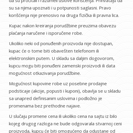
da su pročitali i razumeli uslove korišćenja. Prihvataju da
su sa njima upoznati i u potpunosti saglasni. Pravo
korišćenja nije prenosivo na druga fizička ili pravna lica.
Kupac nakon kreiranja porudžbine preuzima obavezu
plaćanja naručene i isporučene robe.
Ukoliko neki od ponuđenih proizvoda nije dostupan,
kupac će o tome biti obavešten telefonom ili
elektronskim putem. U skladu sa daljim dogovorom,
kupcu mogu biti ponuđeni zamenski proizvodi ili data
mogućnost otkazivanja porudžbine.
Mogućnost kupovine robe uz posebne prodajne
podsticaje (akcije, popusti i kuponi), obavlja se u skladu
sa unapred definisanim uslovima i podložno je
promenama bez prethodne najave.
U slučaju promene cena ili ukoliko cena na sajtu iz bilo
kojeg drugog razloga ne bude odgovarala stvarnoj ceni
proizvoda, kupcu će biti omogućeno da odustane od