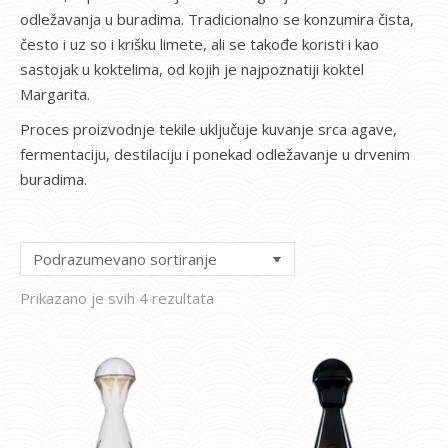
odležavanja u buradima. Tradicionalno se konzumira čista,
često i uz so i krišku limete, ali se takođe koristi i kao
sastojak u koktelima, od kojih je najpoznatiji koktel
Margarita.
Proces proizvodnje tekile uključuje kuvanje srca agave,
fermentaciju, destilaciju i ponekad odležavanje u drvenim
buradima.
Prikazano je svih 4 rezultata