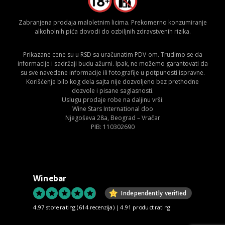
Zabranjena prodaja maloletnim licima. Prekomerno konzumiranje
alkoholnih pića dovodi do ozbiljnih zdravstvenih rizika.
Prikazane cene su u RSD sa uračunatim PDV-om. Trudimo se da
informacije i sadržaji budu ažurni. Ipak, ne možemo garantovati da
su sve navedene informacije ili fotografije u potpunosti ispravne.
Korišćenje bilo kog dela sajta nije dozvoljeno bez prethodne
dozvole i pisane saglasnosti.
Uslugu prodaje robe na daljinu vrši:
Wine Stars International doo
Njegoševa 28a, Beograd – Vračar
PIB: 110302690
Winebar
Independently verified
4.97 store rating
(614 recenzija)
|
4.91 product rating