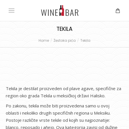
TEKILA
Home
Žestoka pića
Tekila
You are here:
Tekila je destilat proizveden od plave agave, specifične za
region oko grada Tekila u meksičkoj državi Halisko.
Po zakonu, tekila može biti proizvedena samo u ovoj
oblasti i nekoliko drugih specifičnih regiona u Meksiku.
Postoje različite vrste tekile od kojih su najpoznatije:
blanco, reposado i añejo. Ova kategorija zavisi od dužine