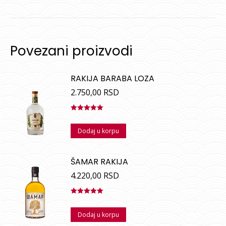
Povezani proizvodi
RAKIJA BARABA LOZA
2.750,00
RSD
Ocenjeno
sa
5.00
od
Dodaj u korpu
5
ŠAMAR RAKIJA
4.220,00
RSD
Ocenjeno
sa
5.00
od
Dodaj u korpu
5