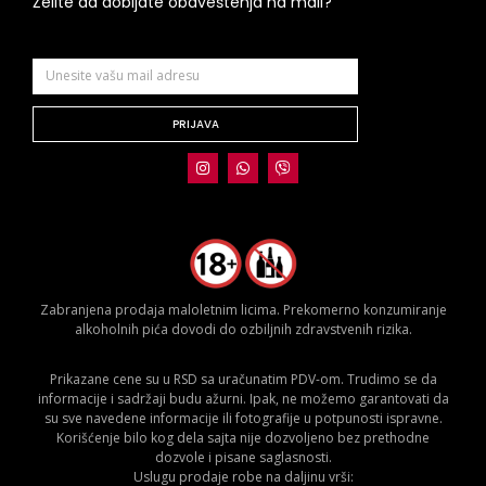
Želite da dobijate obaveštenja na mail?
PRIJAVA
Zabranjena prodaja maloletnim licima. Prekomerno konzumiranje
alkoholnih pića dovodi do ozbiljnih zdravstvenih rizika.
Prikazane cene su u RSD sa uračunatim PDV-om. Trudimo se da
informacije i sadržaji budu ažurni. Ipak, ne možemo garantovati da
su sve navedene informacije ili fotografije u potpunosti ispravne.
Korišćenje bilo kog dela sajta nije dozvoljeno bez prethodne
dozvole i pisane saglasnosti.
Uslugu prodaje robe na daljinu vrši: