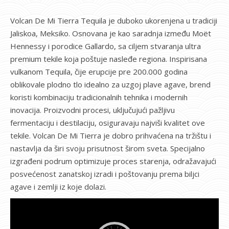
Volcan De Mi Tierra Tequila je duboko ukorenjena u tradiciji
Jaliskoa, Meksiko. Osnovana je kao saradnja između Moët
Hennessy i porodice Gallardo, sa ciljem stvaranja ultra
premium tekile koja poštuje nasleđe regiona. Inspirisana
vulkanom Tequila, čije erupcije pre 200.000 godina
oblikovale plodno tlo idealno za uzgoj plave agave, brend
koristi kombinaciju tradicionalnih tehnika i modernih
inovacija. Proizvodni procesi, uključujući pažljivu
fermentaciju i destilaciju, osiguravaju najviši kvalitet ove
tekile. Volcan De Mi Tierra je dobro prihvaćena na tržištu i
nastavlja da širi svoju prisutnost širom sveta. Specijalno
izgrađeni podrum optimizuje proces starenja, odražavajući
posvećenost zanatskoj izradi i poštovanju prema biljci
agave i zemlji iz koje dolazi.
Pregledač
video