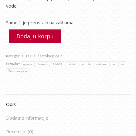
vode.
Samo 1 je preostalo na zalihama
Dodaj u korpu
Kategorije:
Tekila
,
Žestoka pića
Oznake:
agava
blanco
LMVH
tekila
tequila
volcan
xa
xo
Žestoka pića
Opis
Dodatne informacije
Recenzije (0)