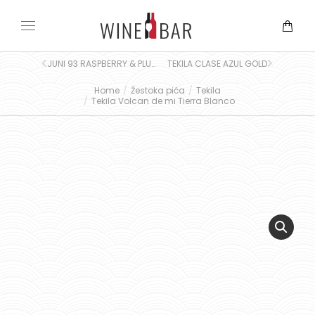
JUNI 93 RASPBERRY & PLUM GIN 0.7L
TEKILA CLASE AZUL GOLD
Home
Žestoka pića
Tekila
You are here:
Tekila Volcan de mi Tierra Blanco