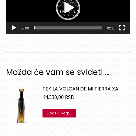
zapisa
00:00
02:16
Možda će vam se svideti …
TEKILA VOLCAN DE MI TIERRA XA
44.330,00
RSD
Dodaj u korpu