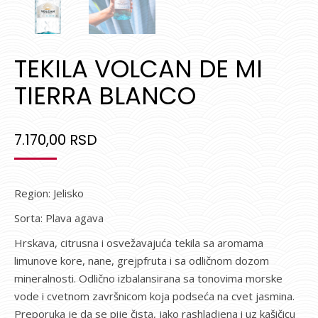
TEKILA VOLCAN DE MI
TIERRA BLANCO
7.170,00
RSD
Region: Jelisko
Sorta: Plava agava
Hrskava, citrusna i osvežavajuća tekila sa aromama
limunove kore, nane, grejpfruta i sa odličnom dozom
mineralnosti. Odlično izbalansirana sa tonovima morske
vode i cvetnom završnicom koja podseća na cvet jasmina.
Preporuka je da se pije čista, jako rashladjena i uz kašičicu