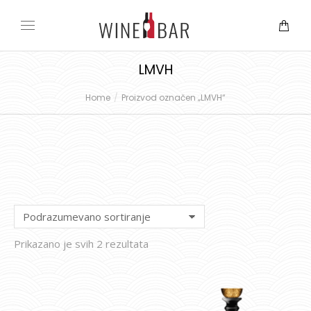
LMVH
Home
Proizvod označen „LMVH“
You are here:
Prikazano je svih 2 rezultata