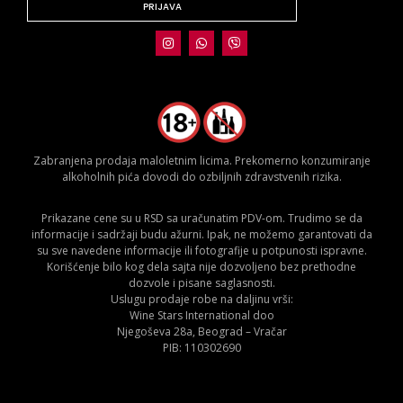
PRIJAVA
Zabranjena prodaja maloletnim licima. Prekomerno konzumiranje
alkoholnih pića dovodi do ozbiljnih zdravstvenih rizika.
Prikazane cene su u RSD sa uračunatim PDV-om. Trudimo se da
informacije i sadržaji budu ažurni. Ipak, ne možemo garantovati da
su sve navedene informacije ili fotografije u potpunosti ispravne.
Korišćenje bilo kog dela sajta nije dozvoljeno bez prethodne
dozvole i pisane saglasnosti.
Uslugu prodaje robe na daljinu vrši:
Wine Stars International doo
Njegoševa 28a, Beograd – Vračar
PIB: 110302690