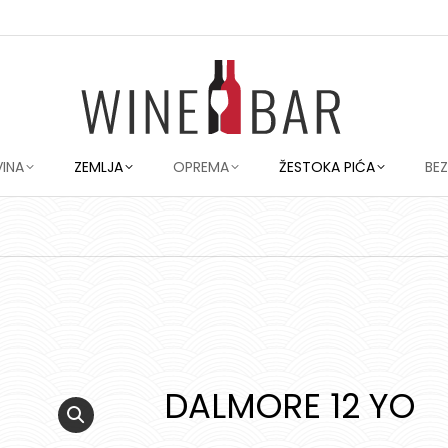
VINA
ZEMLJA
OPREMA
ŽESTOKA PIĆA
BE
DALMORE 12 YO