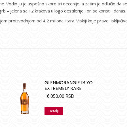
. Vodio ju je uspešno skoro tri decenije, a zatim je odlučio da 
rb – jelena sa 12 krakova u logo destilerije i on se koristi i danas.
jom proizvodnjom od 4,2 miliona litara. Viskiji koje prave isključ
GLENMORANGIE 18 YO
EXTREMELY RARE
16.050,00
RSD
Detalji