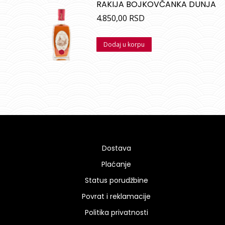
RAKIJA BOJKOVČANKA DUNJA
4.850,00
RSD
Dodaj u korpu
Dostava
Plaćanje
Status porudžbine
Povrat i reklamacije
Politika privatnosti