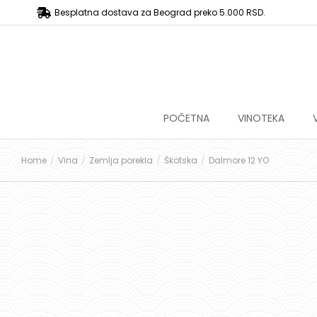
Besplatna dostava za Beograd preko 5.000 RSD.
POČETNA
VINOTEKA
Home
Vina
Zemlja porekla
Škotska
Dalmore 12 YO
You are here: