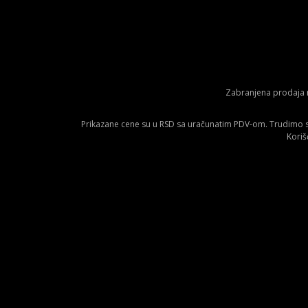
Zabranjena prodaja m
Prikazane cene su u RSD sa uračunatim PDV-om. Trudimo se 
Koriš