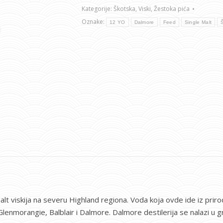
Kategorije:
Škotska
,
Viski
,
Žestoka pića
Oznake:
12 YO
Dalmore
Feed
Single Malt
Malt viskija na severu Highland regiona. Voda koja ovde ide iz prir
Glenmorangie, Balblair i Dalmore. Dalmore destilerija se nalazi u 