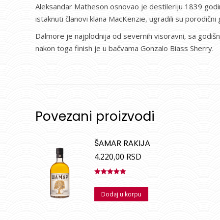
Aleksandar Matheson osnovao je destileriju 1839 godine
istaknuti članovi klana MacKenzie, ugradili su porodični g
Dalmore je najplodnija od severnih visoravni, sa godišn
nakon toga finish je u bačvama Gonzalo Biass Sherry.
Povezani proizvodi
ŠAMAR RAKIJA
4.220,00
RSD
Ocenjeno
sa
5.00
od
Dodaj u korpu
5