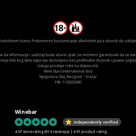
aloletnim licima. Prekomerno konzumiranje alkoholnih pića dovodi do ozbiljnih
da informacije i sadržaji budu ažurni. Ipak, ne možemo garantovati da su sve n
ćenje bilo kog dela sajta nije dozvoljeno bez prethodne dozvole i pisane saglas
Uslugu prodaje robe na daljinu vrši:
Wine Stars International doo
Njegoševa 28a, Beograd – Vračar
PIB: 110302690
Winebar
Independently verified
4.97 store rating
(614 recenzija)
|
4.91 product rating