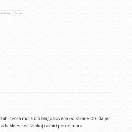
Škotska
Viski
odnih izvora mora biti blagoslovena od strane Druida jer
gradu Alness na širokoj ravnici pored mora.