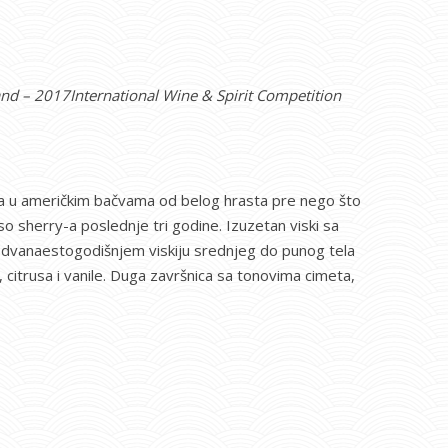
land – 2017International Wine & Spirit Competition
a u američkim bačvama od belog hrasta pre nego što
 sherry-a poslednje tri godine. Izuzetan viski sa
vanaestogodišnjem viskiju srednjeg do punog tela
citrusa i vanile. Duga završnica sa tonovima cimeta,