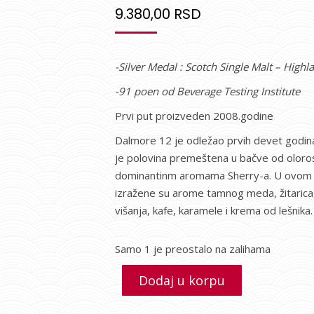
9.380,00
RSD
-Silver Medal : Scotch Single Malt – High
-91 poen od Beverage Testing Institute
Prvi put proizveden 2008.godine
Dalmore 12 je odležao prvih devet godin
je polovina premeštena u bačve od oloroso
dominantinm aromama Sherry-a. U ovom d
izražene su arome tamnog meda, žitarica, 
višanja, kafe, karamele i krema od lešnika.
Samo 1 je preostalo na zalihama
Dodaj u korpu