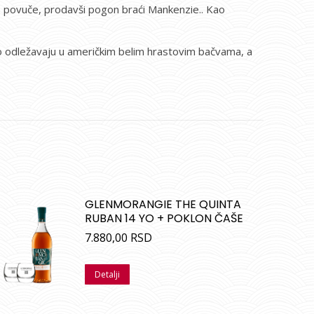
se povuče, prodavši pogon braći Mankenzie.. Kao
ivo odležavaju u američkim belim hrastovim bačvama, a
GLENMORANGIE THE QUINTA
RUBAN 14 YO + POKLON ČAŠE
7.880,00
RSD
Detalji