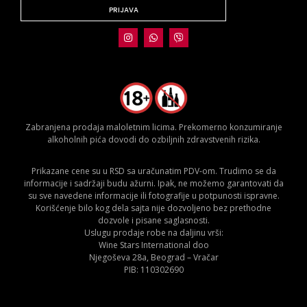
PRIJAVA
Zabranjena prodaja maloletnim licima. Prekomerno konzumiranje
alkoholnih pića dovodi do ozbiljnih zdravstvenih rizika.
Prikazane cene su u RSD sa uračunatim PDV-om. Trudimo se da
informacije i sadržaji budu ažurni. Ipak, ne možemo garantovati da
su sve navedene informacije ili fotografije u potpunosti ispravne.
Korišćenje bilo kog dela sajta nije dozvoljeno bez prethodne
dozvole i pisane saglasnosti.
Uslugu prodaje robe na daljinu vrši:
Wine Stars International doo
Njegoševa 28a, Beograd – Vračar
PIB: 110302690