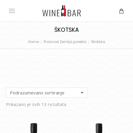
ŠKOTSKA
Home
Proizvod Zemlja porekla
Škotska
You are here:
Prikazano je svih 13 rezultata