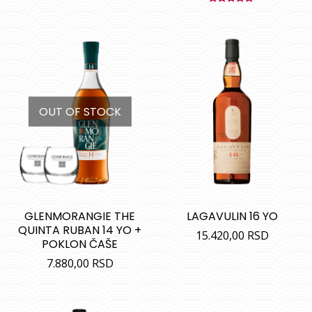
Ocenjeno
sa
5.00
od
5
OUT OF STOCK
GLENMORANGIE THE
LAGAVULIN 16 YO
QUINTA RUBAN 14 YO +
15.420,00
RSD
POKLON ČAŠE
7.880,00
RSD