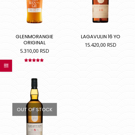
GLENMORANGIE
LAGAVULIN 16 YO
ORIGINAL
15.420,00
RSD
5.310,00
RSD
Ocenjeno
sa
5.00
od
5
OUT OF STOCK