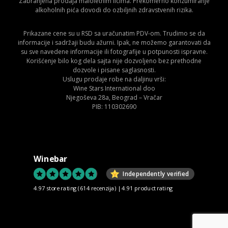
Zabranjena prodaja maloletnim licima. Prekomerno konzumiranje
alkoholnih pića dovodi do ozbiljnih zdravstvenih rizika.
Prikazane cene su u RSD sa uračunatim PDV-om. Trudimo se da
informacije i sadržaji budu ažurni. Ipak, ne možemo garantovati da
su sve navedene informacije ili fotografije u potpunosti ispravne.
Korišćenje bilo kog dela sajta nije dozvoljeno bez prethodne
dozvole i pisane saglasnosti.
Uslugu prodaje robe na daljinu vrši:
Wine Stars International doo
Njegoševa 28a, Beograd – Vračar
PIB: 110302690
Winebar
Independently verified
4.97 store rating
(614 recenzija)
|
4.91 product rating