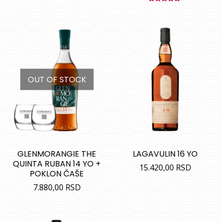
Ocenjeno
sa
5.00
od
5
OUT OF STOCK
GLENMORANGIE THE
LAGAVULIN 16 YO
QUINTA RUBAN 14 YO +
15.420,00
RSD
POKLON ČAŠE
7.880,00
RSD