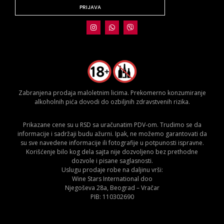
PRIJAVA
Zabranjena prodaja maloletnim licima. Prekomerno konzumiranje
alkoholnih pića dovodi do ozbiljnih zdravstvenih rizika.
Prikazane cene su u RSD sa uračunatim PDV-om. Trudimo se da
informacije i sadržaji budu ažurni. Ipak, ne možemo garantovati da
su sve navedene informacije ili fotografije u potpunosti ispravne.
Korišćenje bilo kog dela sajta nije dozvoljeno bez prethodne
dozvole i pisane saglasnosti.
Uslugu prodaje robe na daljinu vrši:
Wine Stars International doo
Njegoševa 28a, Beograd – Vračar
PIB: 110302690