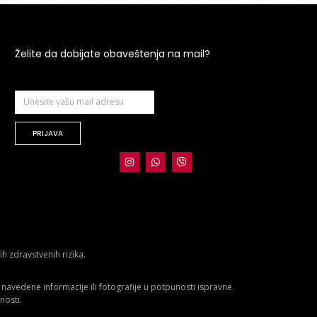
Želite da dobijate obaveštenja na mail?
PRIJAVA
 zdravstvenih rizika.
avedene informacije ili fotografije u potpunosti ispravne.
nosti.