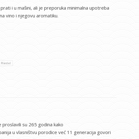
 prati i u mašini, ali je preporuka minimalna upotreba
na vino i njegovu aromatiku.
Riedel
 proslavili su 265 godina kako
panija u vlasništvu porodice već 11 generacija govori