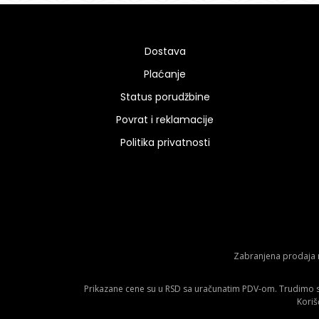
Dostava
Plaćanje
Status porudžbine
Povrat i reklamacije
Politika privatnosti
Zabranjena prodaja m
Prikazane cene su u RSD sa uračunatim PDV-om. Trudimo se 
Koriš