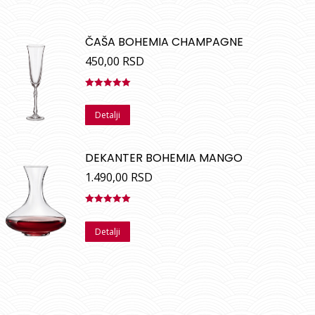
ČAŠA BOHEMIA CHAMPAGNE
450,00
RSD
Ocenjeno
sa
5.00
od
Detalji
5
DEKANTER BOHEMIA MANGO
1.490,00
RSD
Ocenjeno
sa
5.00
od
Detalji
5