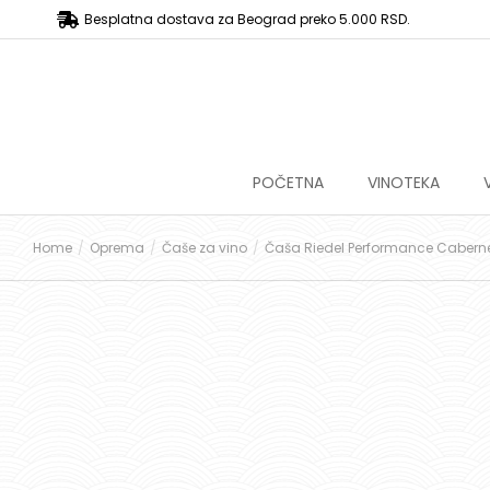
Besplatna dostava za Beograd preko 5.000 RSD.
POČETNA
VINOTEKA
Home
Oprema
Čaše za vino
Čaša Riedel Performance Caberne
You are here: