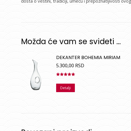
dosta o veštini, tradiciji, umeću i prepoznatljivosti ovo
Možda će vam se svideti …
DEKANTER BOHEMIA MIRIAM
5.300,00
RSD
Ocenjeno
sa
5.00
od
Detalji
5