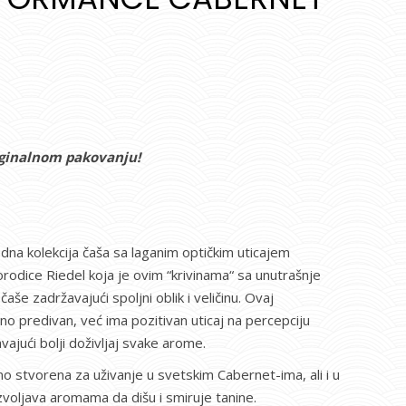
riginalnom pakovanju!
dna kolekcija čaša sa laganim optičkim uticajem
orodice Riedel koja je ovim “krivinama“ sa unutrašnje
e zadržavajući spoljni oblik i veličinu. Ovaj
no predivan, već ima pozitivan uticaj na percepciju
ajući bolji doživljaj svake arome.
o stvorena za uživanje u svetskim Cabernet-ima, ali i u
oljava aromama da dišu i smiruje tanine.