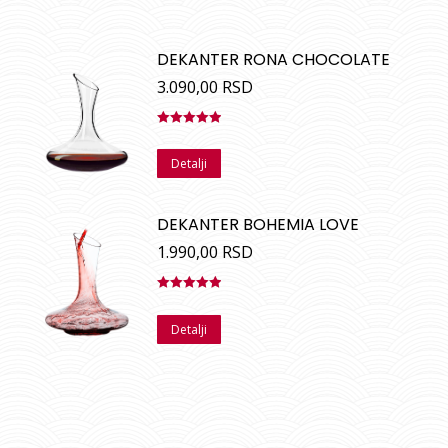
DEKANTER RONA CHOCOLATE
3.090,00
RSD
Ocenjeno
sa
5.00
od
Detalji
5
DEKANTER BOHEMIA LOVE
1.990,00
RSD
Ocenjeno
sa
5.00
od
Detalji
5