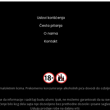
Uslovi korišćenja
Česta pitanja
O nama
Kontakt
aloletnim licima. Prekomerno konzumiranje alkoholnih pića dovodi do ozbiljnih
da informacije i sadržaji budu ažurni. Ipak, ne možemo garantovati da su sve n
ćenje bilo kog dela sajta nije dozvoljeno bez prethodne dozvole i pisane saglas
Uslugu prodaje robe na daljinu vrši: