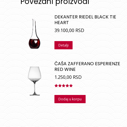
Povezani proizvodi
DEKANTER RIEDEL BLACK TIE
HEART
39.100,00
RSD
Detalji
ČAŠA ZAFFERANO ESPERIENZE
RED WINE
1.250,00
RSD
Ocenjeno
sa
5.00
od
Dodaj u korpu
5