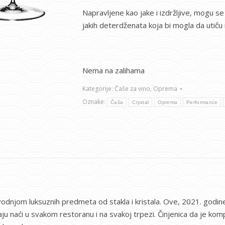
Napravljene kao jake i izdržljive, mogu se
jakih deterdženata koja bi mogla da utiču 
Nema na zalihama
Kategorije:
Čaše za vino
,
Oprema
Oznake:
Čaša
Crystal
Oprema
Performance
odnjom luksuznih predmeta od stakla i kristala. Ove, 2021. godine
ju naći u svakom restoranu i na svakoj trpezi. Činjenica da je kom