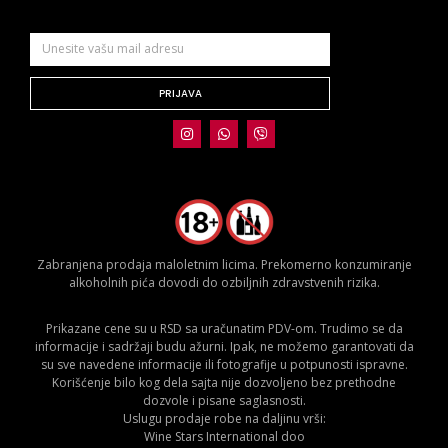
PRIJAVA
Zabranjena prodaja maloletnim licima. Prekomerno konzumiranje
alkoholnih pića dovodi do ozbiljnih zdravstvenih rizika.
Prikazane cene su u RSD sa uračunatim PDV-om. Trudimo se da
informacije i sadržaji budu ažurni. Ipak, ne možemo garantovati da
su sve navedene informacije ili fotografije u potpunosti ispravne.
Korišćenje bilo kog dela sajta nije dozvoljeno bez prethodne
dozvole i pisane saglasnosti.
Uslugu prodaje robe na daljinu vrši:
Wine Stars International doo