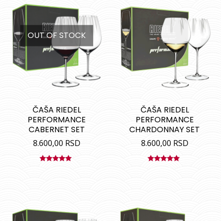
OUT OF STOCK
ČAŠA RIEDEL
ČAŠA RIEDEL
PERFORMANCE
PERFORMANCE
CABERNET SET
CHARDONNAY SET
8.600,00
RSD
8.600,00
RSD
Ocenjeno
Ocenjeno
sa
5.00
od
sa
5.00
od
5
5