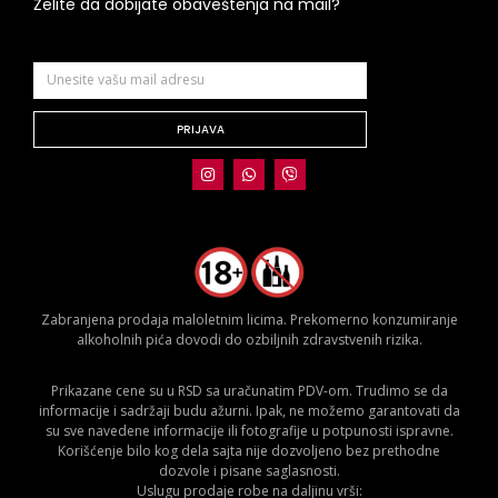
Želite da dobijate obaveštenja na mail?
PRIJAVA
Zabranjena prodaja maloletnim licima. Prekomerno konzumiranje
alkoholnih pića dovodi do ozbiljnih zdravstvenih rizika.
Prikazane cene su u RSD sa uračunatim PDV-om. Trudimo se da
informacije i sadržaji budu ažurni. Ipak, ne možemo garantovati da
su sve navedene informacije ili fotografije u potpunosti ispravne.
Korišćenje bilo kog dela sajta nije dozvoljeno bez prethodne
dozvole i pisane saglasnosti.
Uslugu prodaje robe na daljinu vrši: