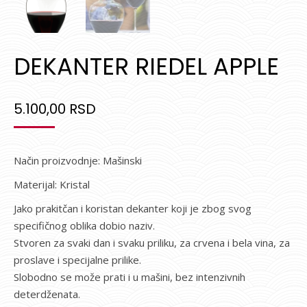
DEKANTER RIEDEL APPLE
5.100,00
RSD
Način proizvodnje: Mašinski
Materijal: Kristal
Jako prakitčan i koristan dekanter koji je zbog svog
specifičnog oblika dobio naziv.
Stvoren za svaki dan i svaku priliku, za crvena i bela vina, za
proslave i specijalne prilike.
Slobodno se može prati i u mašini, bez intenzivnih
deterdženata.