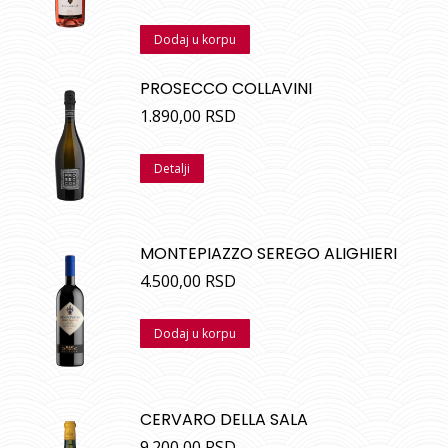
Ocenjeno
sa
4.80
od
Dodaj u korpu
5
PROSECCO COLLAVINI
1.890,00
RSD
Detalji
MONTEPIAZZO SEREGO ALIGHIERI
4.500,00
RSD
Dodaj u korpu
CERVARO DELLA SALA
9.200,00
RSD