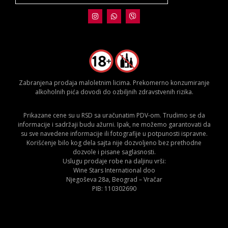
Zabranjena prodaja maloletnim licima. Prekomerno konzumiranje
alkoholnih pića dovodi do ozbiljnih zdravstvenih rizika.
Prikazane cene su u RSD sa uračunatim PDV-om. Trudimo se da
informacije i sadržaji budu ažurni. Ipak, ne možemo garantovati da
su sve navedene informacije ili fotografije u potpunosti ispravne.
Korišćenje bilo kog dela sajta nije dozvoljeno bez prethodne
dozvole i pisane saglasnosti.
Uslugu prodaje robe na daljinu vrši:
Wine Stars International doo
Njegoševa 28a, Beograd – Vračar
PIB: 110302690