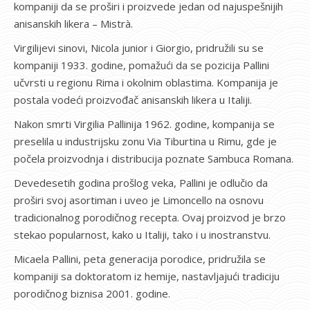
kompaniji da se proširi i proizvede jedan od najuspešnijih
anisanskih likera – Mistrà.
Virgilijevi sinovi, Nicola junior i Giorgio, pridružili su se
kompaniji 1933. godine, pomažući da se pozicija Pallini
učvrsti u regionu Rima i okolnim oblastima. Kompanija je
postala vodeći proizvođač anisanskih likera u Italiji.
Nakon smrti Virgilia Pallinija 1962. godine, kompanija se
preselila u industrijsku zonu Via Tiburtina u Rimu, gde je
počela proizvodnja i distribucija poznate Sambuca Romana.
Devedesetih godina prošlog veka, Pallini je odlučio da
proširi svoj asortiman i uveo je Limoncello na osnovu
tradicionalnog porodičnog recepta. Ovaj proizvod je brzo
stekao popularnost, kako u Italiji, tako i u inostranstvu.
Micaela Pallini, peta generacija porodice, pridružila se
kompaniji sa doktoratom iz hemije, nastavljajući tradiciju
porodičnog biznisa 2001. godine.