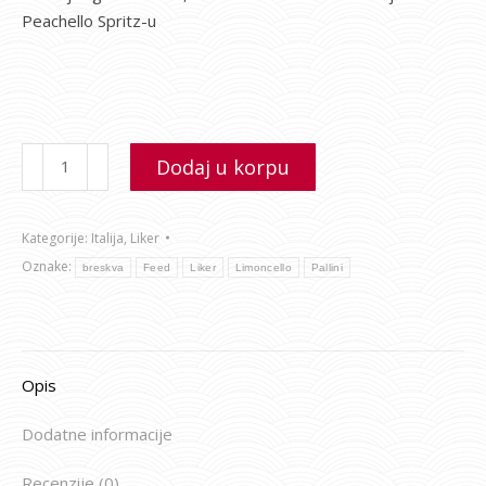
Peachello Spritz-u
Dodaj u korpu
Kategorije:
Italija
,
Liker
Oznake:
breskva
Feed
Liker
Limoncello
Pallini
Opis
Dodatne informacije
Recenzije (0)