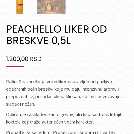
PEACHELLO LIKER OD
BRESKVE 0,5L
1.200,00
RSD
Pallini Peachcello je voćni liker napravljen od pažljivo
odabranih belih breskvi koje mu daju intenzivnu aromu i
prepoznatljiv, prirodan ukus. Mirisan, sočan i osvežavajuć,
sladak i nežan.
Odličan je rashlađen kao digestiv, ali i kao sastojak letnjih
koktela koji traže autentičan voćni karakter.
Probajte ga sa ledom, Proseccom i sodom i uživajte u