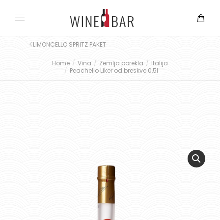
LIMONCELLO SPRITZ PAKET
Home
Vina
Zemlja porekla
Italija
You are here:
Peachello Liker od breskve 0,5l