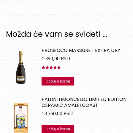
Možda će vam se svideti …
PROSECCO MARSURET EXTRA DRY
1.390,00
RSD
Ocenjeno
sa
5.00
od
Dodaj u korpu
5
PALLINI LIMONCELLO LIMITED EDITION
CERAMIC AMALFI COAST
13.350,00
RSD
Dodaj u korpu