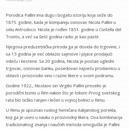
Porodica Pallini ima dugu i bogatu istoriju koja seže do
1875. godine, kada je kompaniju osnovao Nicola Pallini u
selu Antrodoco. Nicola je rođen 1851. godine u Civitella del
Tronto, a već sa šest godina radio je kao pastir.
Njegova preduzetnička priroda ga je dovela do trgovine, i
sa 15 godina je već obilazio sajmove i pijace prodajući
odeću i kestene. Sa 20 godina, Nicola je postao ugledni
trgovac, osnovao banku, posedovao najveću prodavnicu u
oblasti i proizvodio vino i razne likere u svom podrumu.
Godine 1922., Nicolaov sin Virgilio Pallini preselio je
porodični biznis u Rim nakon što je tokom Prvog svetskog
rata bio teško ranjen i lečen u vojnoj bolnici u Rimu.
U Rimu je upoznao ruskog hemičara italijanskog porekla,
koji ga je uveo u nauku o proizvodnji likera. Ova kombinacija
tradicionalnog znanja i naučnih metoda omogućila je Pallini