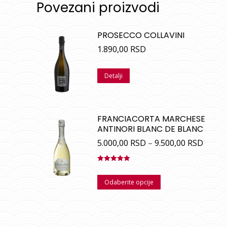
Povezani proizvodi
PROSECCO COLLAVINI
1.890,00
RSD
Detalji
FRANCIACORTA MARCHESE
ANTINORI BLANC DE BLANC
5.000,00
RSD
–
9.500,00
RSD
Ocenjeno
sa
5.00
od
Odaberite opcije
5