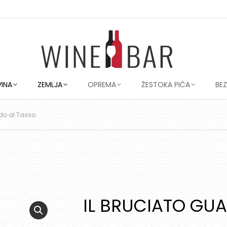
VINA
ZEMLJA
OPREMA
ŽESTOKA PIĆA
BE
ado al Tasso
IL BRUCIATO GU