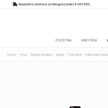
Besplatna dostava za Beograd preko 5.000 RSD.
POČETNA
VINOTEKA
Home
Vina
Zemlja porekla
Italija
Toscana
Il Bruciato Gu
You are here: