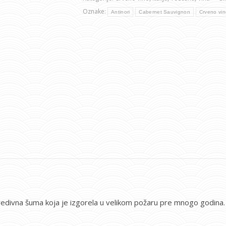
Oznake:
Antinori
Cabernet Sauvignon
Crveno vin
redivna šuma koja je izgorela u velikom požaru pre mnogo godina. O