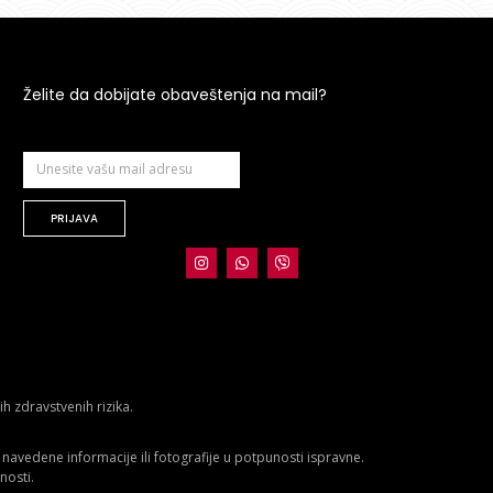
Želite da dobijate obaveštenja na mail?
PRIJAVA
 zdravstvenih rizika.
avedene informacije ili fotografije u potpunosti ispravne.
nosti.