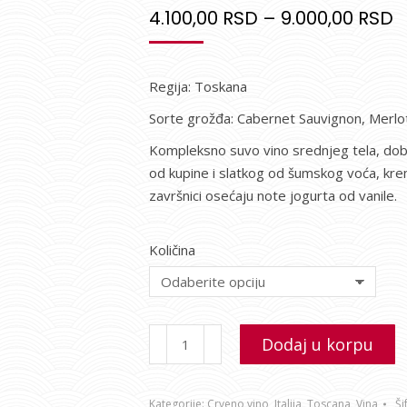
4.100,00
RSD
–
9.000,00
RSD
Regija: Toskana
Sorte grožđa: Cabernet Sauvignon, Merlot
Kompleksno suvo vino srednjeg tela, do
od kupine i slatkog od šumskog voća, kre
završnici osećaju note jogurta od vanile.
Količina
Dodaj u korpu
Kategorije:
Crveno vino
,
Italija
,
Toscana
,
Vina
Ši