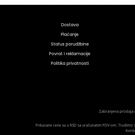
Dostava
Plaćanje
Status porudžbine
Povrat i reklamacije
Politika privatnosti
Zabranjena prodaja m
Prikazane cene su u RSD sa uračunatim PDV-om. Trudimo se 
Koriš