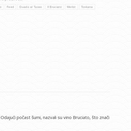
o
Feed
Guado al Tasso
Il Bruciato
Merlot
Toskana
dajući počast šumi, nazvali su vino Bruciato, što znači