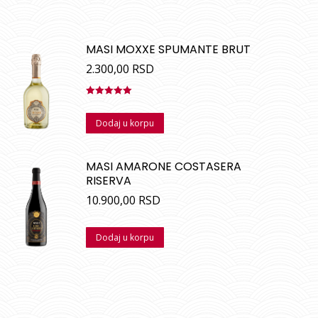
MASI MOXXE SPUMANTE BRUT
2.300,00
RSD
Ocenjeno
sa
5.00
od
Dodaj u korpu
5
MASI AMARONE COSTASERA
RISERVA
10.900,00
RSD
Dodaj u korpu