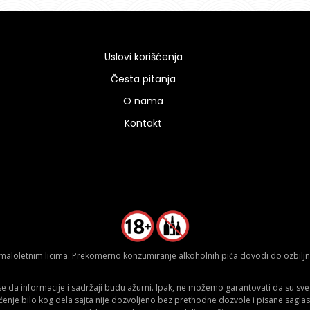
Uslovi korišćenja
Česta pitanja
O nama
Kontakt
aloletnim licima. Prekomerno konzumiranje alkoholnih pića dovodi do ozbiljnih
da informacije i sadržaji budu ažurni. Ipak, ne možemo garantovati da su sve n
ćenje bilo kog dela sajta nije dozvoljeno bez prethodne dozvole i pisane saglas