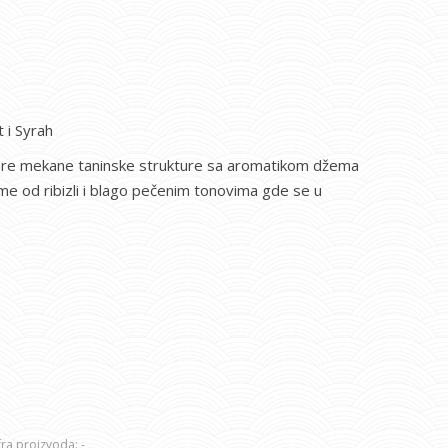
 i Syrah
bre mekane taninske strukture sa aromatikom džema
me od ribizli i blago pečenim tonovima gde se u
fra proizvoda:
-