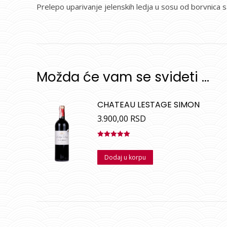
Prelepo uparivanje jelenskih ledja u sosu od borvnica 
Možda će vam se svideti …
CHATEAU LESTAGE SIMON
3.900,00
RSD
Ocenjeno
sa
5.00
od
Dodaj u korpu
5