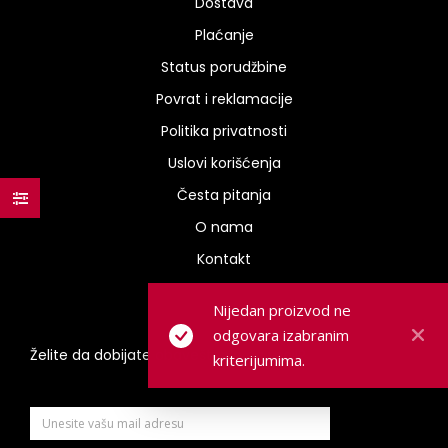
Dostava
Plaćanje
Status porudžbine
Povrat i reklamacije
Politika privatnosti
Uslovi korišćenja
Česta pitanja
O nama
Kontakt
Nijedan proizvod ne
odgovara izabranim
Želite da dobijate obaveštenja na mail?
kriterijumima.