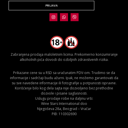
PRIJAVA
Zabranjena prodaja maloletnim licima. Prekomerno konzumiranje
alkoholnih pića dovodi do ozbiljnih zdravstvenih rizika.
Prikazane cene su u RSD sa uračunatim PDV-om. Trudimo se da
informacije i sadržaji budu ažurni. Ipak, ne možemo garantovati da
su sve navedene informacije ili fotografije u potpunosti ispravne.
Korišćenje bilo kog dela sajta nije dozvoljeno bez prethodne
dozvole i pisane saglasnosti.
Uslugu prodaje robe na daljinu vrši:
Wine Stars International doo
Njegoševa 28a, Beograd – Vračar
PIB: 110302690