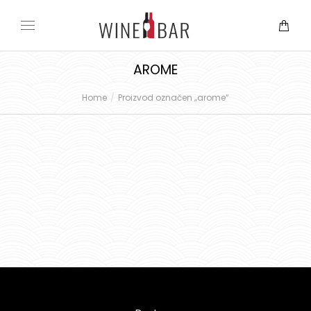
AROME
Home
Proizvod označen „arome“
You are here: