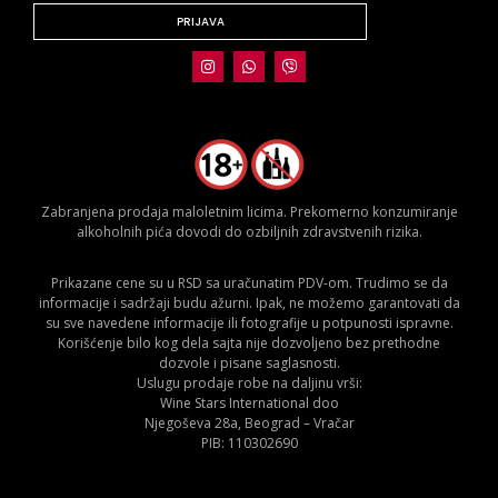
PRIJAVA
Zabranjena prodaja maloletnim licima. Prekomerno konzumiranje
alkoholnih pića dovodi do ozbiljnih zdravstvenih rizika.
Prikazane cene su u RSD sa uračunatim PDV-om. Trudimo se da
informacije i sadržaji budu ažurni. Ipak, ne možemo garantovati da
su sve navedene informacije ili fotografije u potpunosti ispravne.
Korišćenje bilo kog dela sajta nije dozvoljeno bez prethodne
dozvole i pisane saglasnosti.
Uslugu prodaje robe na daljinu vrši:
Wine Stars International doo
Njegoševa 28a, Beograd – Vračar
PIB: 110302690