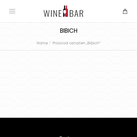
BIBICH
Home
Proizvod označen „Bibich“
You are here: