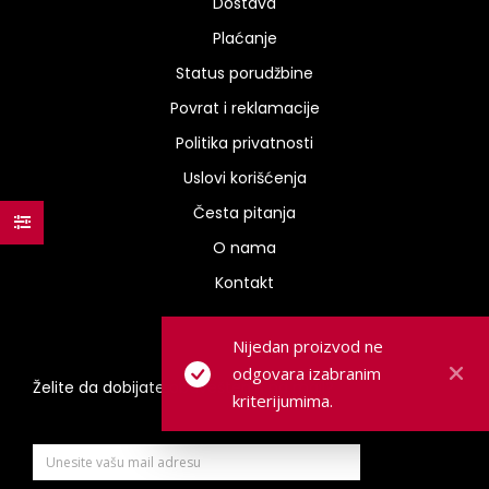
Dostava
Plaćanje
Status porudžbine
Povrat i reklamacije
Politika privatnosti
Uslovi korišćenja
Česta pitanja
O nama
Kontakt
Nijedan proizvod ne
odgovara izabranim
Želite da dobijate obaveštenja na mail?
kriterijumima.