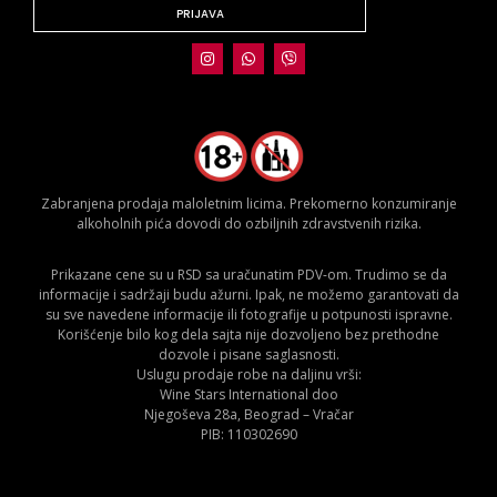
PRIJAVA
Zabranjena prodaja maloletnim licima. Prekomerno konzumiranje
alkoholnih pića dovodi do ozbiljnih zdravstvenih rizika.
Prikazane cene su u RSD sa uračunatim PDV-om. Trudimo se da
informacije i sadržaji budu ažurni. Ipak, ne možemo garantovati da
su sve navedene informacije ili fotografije u potpunosti ispravne.
Korišćenje bilo kog dela sajta nije dozvoljeno bez prethodne
dozvole i pisane saglasnosti.
Uslugu prodaje robe na daljinu vrši:
Wine Stars International doo
Njegoševa 28a, Beograd – Vračar
PIB: 110302690