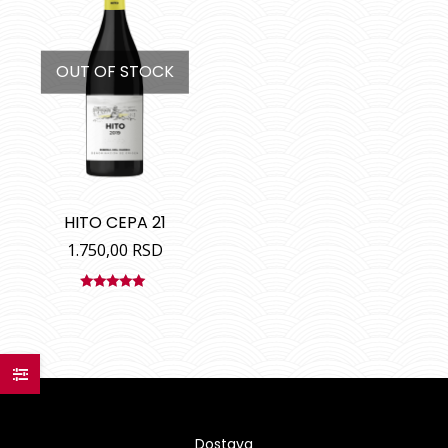
OUT OF STOCK
HITO CEPA 21
1.750,00
RSD
Ocenjeno
sa
5.00
od
5
Dostava