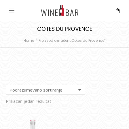
COTES DU PROVENCE
Home
Proizvod označen „Cotes du Provence“
You are here:
Prikazan jedan rezultat