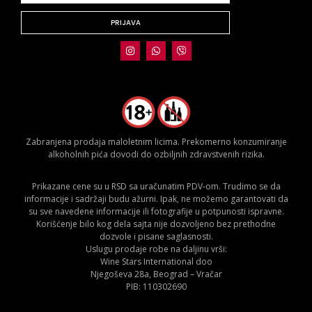
PRIJAVA
Zabranjena prodaja maloletnim licima. Prekomerno konzumiranje
alkoholnih pića dovodi do ozbiljnih zdravstvenih rizika.
Prikazane cene su u RSD sa uračunatim PDV-om. Trudimo se da
informacije i sadržaji budu ažurni. Ipak, ne možemo garantovati da
su sve navedene informacije ili fotografije u potpunosti ispravne.
Korišćenje bilo kog dela sajta nije dozvoljeno bez prethodne
dozvole i pisane saglasnosti.
Uslugu prodaje robe na daljinu vrši:
Wine Stars International doo
Njegoševa 28a, Beograd – Vračar
PIB: 110302690