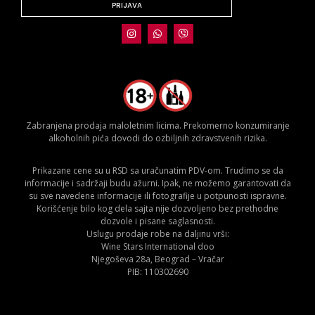
PRIJAVA
Zabranjena prodaja maloletnim licima. Prekomerno konzumiranje
alkoholnih pića dovodi do ozbiljnih zdravstvenih rizika.
Prikazane cene su u RSD sa uračunatim PDV-om. Trudimo se da
informacije i sadržaji budu ažurni. Ipak, ne možemo garantovati da
su sve navedene informacije ili fotografije u potpunosti ispravne.
Korišćenje bilo kog dela sajta nije dozvoljeno bez prethodne
dozvole i pisane saglasnosti.
Uslugu prodaje robe na daljinu vrši:
Wine Stars International doo
Njegoševa 28a, Beograd – Vračar
PIB: 110302690