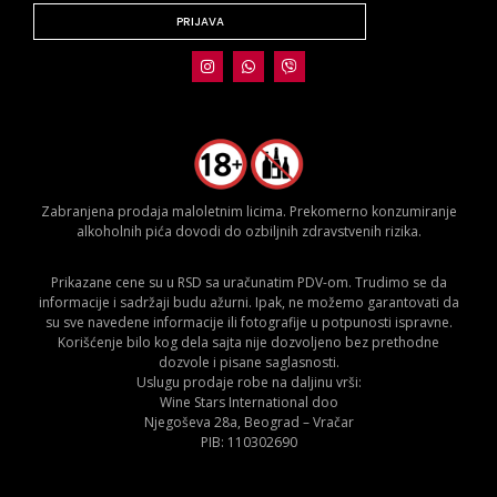
PRIJAVA
Zabranjena prodaja maloletnim licima. Prekomerno konzumiranje
alkoholnih pića dovodi do ozbiljnih zdravstvenih rizika.
Prikazane cene su u RSD sa uračunatim PDV-om. Trudimo se da
informacije i sadržaji budu ažurni. Ipak, ne možemo garantovati da
su sve navedene informacije ili fotografije u potpunosti ispravne.
Korišćenje bilo kog dela sajta nije dozvoljeno bez prethodne
dozvole i pisane saglasnosti.
Uslugu prodaje robe na daljinu vrši:
Wine Stars International doo
Njegoševa 28a, Beograd – Vračar
PIB: 110302690