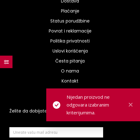
Dostava
Plaćanje
Status porudžbine
Povrat i reklamacije
Politika privatnosti
Uslovi korišćenja
Česta pitanja
O nama
Kontakt
Nijedan proizvod ne
odgovara izabranim
Želite da dobijate obaveštenja na mail?
kriterijumima.