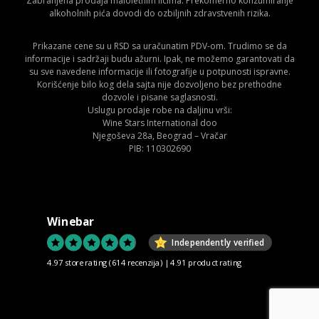
Zabranjena prodaja maloletnim licima. Prekomerno konzumiranje
alkoholnih pića dovodi do ozbiljnih zdravstvenih rizika.
Prikazane cene su u RSD sa uračunatim PDV-om. Trudimo se da
informacije i sadržaji budu ažurni. Ipak, ne možemo garantovati da
su sve navedene informacije ili fotografije u potpunosti ispravne.
Korišćenje bilo kog dela sajta nije dozvoljeno bez prethodne
dozvole i pisane saglasnosti.
Uslugu prodaje robe na daljinu vrši:
Wine Stars International doo
Njegoševa 28a, Beograd – Vračar
PIB: 110302690
Winebar
Independently verified
4.97 store rating
(614 recenzija)
|
4.91 product rating