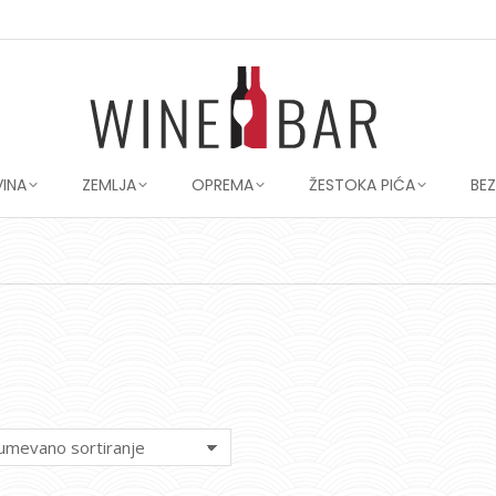
VINA
ZEMLJA
OPREMA
ŽESTOKA PIĆA
BE
You are here: