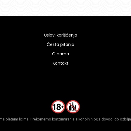
Uslovi korišćenja
Česta pitanja
O nama
Kontakt
aloletnim licima. Prekomerno konzumiranje alkoholnih pića dovodi do ozbiljnih