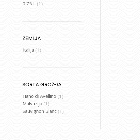
0.75 L
(1)
ZEMLJA
Italija
(1)
SORTA GROŽĐA
Fiano di Avellino
(1)
Malvazija
(1)
Sauvignon Blanc
(1)