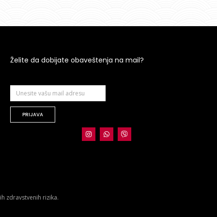
Želite da dobijate obaveštenja na mail?
PRIJAVA
 zdravstvenih rizika.