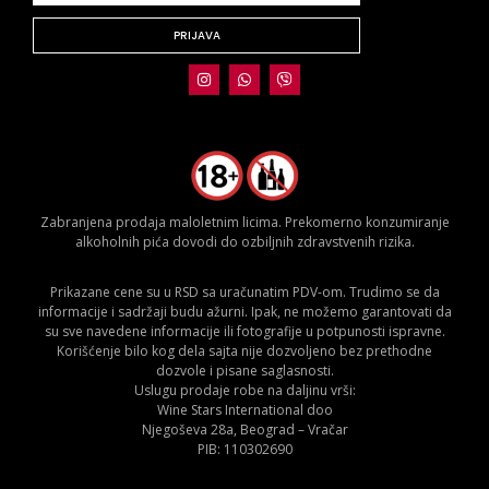
PRIJAVA
Zabranjena prodaja maloletnim licima. Prekomerno konzumiranje
alkoholnih pića dovodi do ozbiljnih zdravstvenih rizika.
Prikazane cene su u RSD sa uračunatim PDV-om. Trudimo se da
informacije i sadržaji budu ažurni. Ipak, ne možemo garantovati da
su sve navedene informacije ili fotografije u potpunosti ispravne.
Korišćenje bilo kog dela sajta nije dozvoljeno bez prethodne
dozvole i pisane saglasnosti.
Uslugu prodaje robe na daljinu vrši:
Wine Stars International doo
Njegoševa 28a, Beograd – Vračar
PIB: 110302690