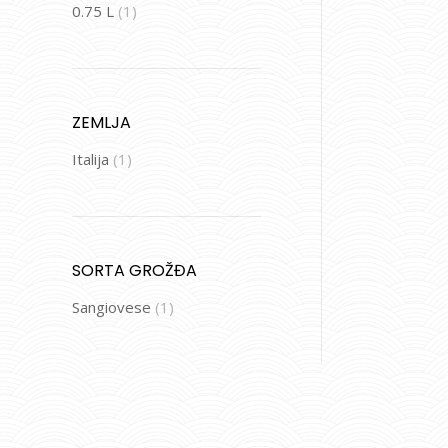
0.75 L
(1)
ZEMLJA
Italija
(1)
SORTA GROŽĐA
Sangiovese
(1)