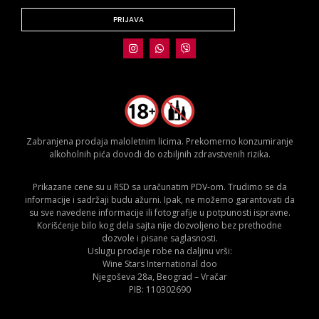
PRIJAVA
Zabranjena prodaja maloletnim licima. Prekomerno konzumiranje
alkoholnih pića dovodi do ozbiljnih zdravstvenih rizika.
Prikazane cene su u RSD sa uračunatim PDV-om. Trudimo se da
informacije i sadržaji budu ažurni. Ipak, ne možemo garantovati da
su sve navedene informacije ili fotografije u potpunosti ispravne.
Korišćenje bilo kog dela sajta nije dozvoljeno bez prethodne
dozvole i pisane saglasnosti.
Uslugu prodaje robe na daljinu vrši:
Wine Stars International doo
Njegoševa 28a, Beograd – Vračar
PIB: 110302690