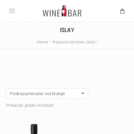
ISLAY
Home
Proizvod označen „Islay“
You are here:
Prikazan jedan rezultat