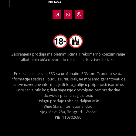
PRIJAVA
Zabranjena prodaja maloletnim licima. Prekomerno konzumiranje
alkoholnih pića dovodi do ozbiljnih zdravstvenih rizika.
Prikazane cene su u RSD sa uračunatim PDV-om. Trudimo se da
informacije i sadržaji budu ažurni. Ipak, ne možemo garantovati da
su sve navedene informacije ili fotografije u potpunosti ispravne.
Korišćenje bilo kog dela sajta nije dozvoljeno bez prethodne
dozvole i pisane saglasnosti.
Uslugu prodaje robe na daljinu vrši:
Wine Stars International doo
Njegoševa 28a, Beograd – Vračar
PIB: 110302690