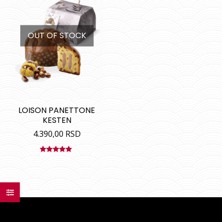
OUT OF STOCK
LOISON PANETTONE
KESTEN
4.390,00
RSD
Ocenjeno
sa
5.00
od
5