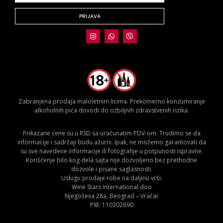
PRIJAVA
Zabranjena prodaja maloletnim licima. Prekomerno konzumiranje
alkoholnih pića dovodi do ozbiljnih zdravstvenih rizika.
Prikazane cene su u RSD sa uračunatim PDV-om. Trudimo se da
informacije i sadržaji budu ažurni. Ipak, ne možemo garantovati da
su sve navedene informacije ili fotografije u potpunosti ispravne.
Korišćenje bilo kog dela sajta nije dozvoljeno bez prethodne
dozvole i pisane saglasnosti.
Uslugu prodaje robe na daljinu vrši:
Wine Stars International doo
Njegoševa 28a, Beograd – Vračar
PIB: 110302690