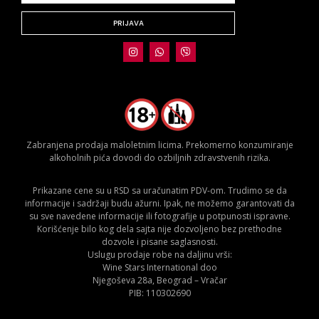
PRIJAVA
Zabranjena prodaja maloletnim licima. Prekomerno konzumiranje
alkoholnih pića dovodi do ozbiljnih zdravstvenih rizika.
Prikazane cene su u RSD sa uračunatim PDV-om. Trudimo se da
informacije i sadržaji budu ažurni. Ipak, ne možemo garantovati da
su sve navedene informacije ili fotografije u potpunosti ispravne.
Korišćenje bilo kog dela sajta nije dozvoljeno bez prethodne
dozvole i pisane saglasnosti.
Uslugu prodaje robe na daljinu vrši:
Wine Stars International doo
Njegoševa 28a, Beograd – Vračar
PIB: 110302690