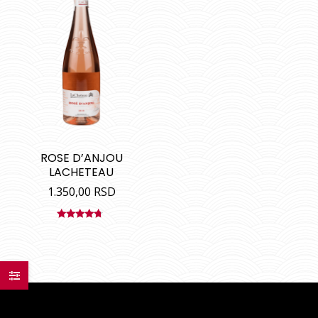
ROSE D’ANJOU
LACHETEAU
1.350,00
RSD
Ocenjeno
sa
4.50
od 5