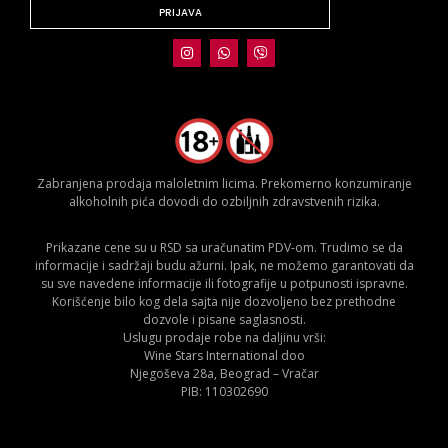
PRIJAVA
Zabranjena prodaja maloletnim licima. Prekomerno konzumiranje
alkoholnih pića dovodi do ozbiljnih zdravstvenih rizika.
Prikazane cene su u RSD sa uračunatim PDV-om. Trudimo se da
informacije i sadržaji budu ažurni. Ipak, ne možemo garantovati da
su sve navedene informacije ili fotografije u potpunosti ispravne.
Korišćenje bilo kog dela sajta nije dozvoljeno bez prethodne
dozvole i pisane saglasnosti.
Uslugu prodaje robe na daljinu vrši:
Wine Stars International doo
Njegoševa 28a, Beograd – Vračar
PIB: 110302690