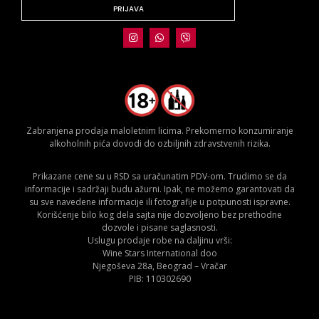
PRIJAVA
Zabranjena prodaja maloletnim licima. Prekomerno konzumiranje
alkoholnih pića dovodi do ozbiljnih zdravstvenih rizika.
Prikazane cene su u RSD sa uračunatim PDV-om. Trudimo se da
informacije i sadržaji budu ažurni. Ipak, ne možemo garantovati da
su sve navedene informacije ili fotografije u potpunosti ispravne.
Korišćenje bilo kog dela sajta nije dozvoljeno bez prethodne
dozvole i pisane saglasnosti.
Uslugu prodaje robe na daljinu vrši:
Wine Stars International doo
Njegoševa 28a, Beograd – Vračar
PIB: 110302690