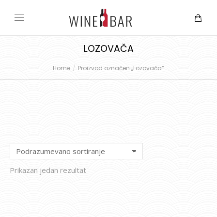
LOZOVAČA
Home
Proizvod označen „Lozovača“
You are here:
Prikazan jedan rezultat