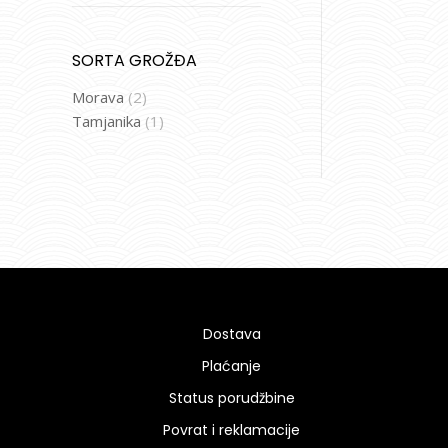
SORTA GROŽĐA
Morava
(2)
Tamjanika
(1)
Dostava
Plaćanje
Status porudžbine
Povrat i reklamacije