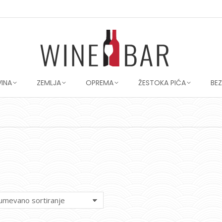
VINA
ZEMLJA
OPREMA
ŽESTOKA PIĆA
BE
You are here: