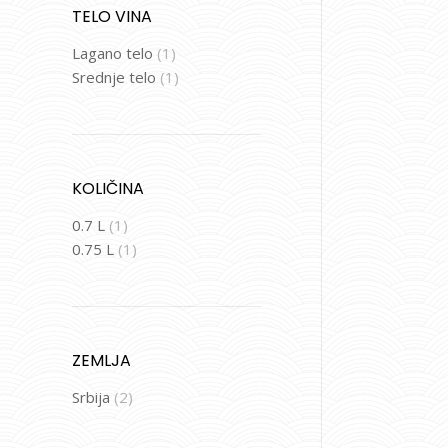
TELO VINA
Lagano telo
(1)
Srednje telo
(1)
KOLIČINA
0.7 L
(1)
0.75 L
(1)
ZEMLJA
Srbija
(2)