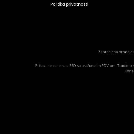
Politika privatnosti
Zabranjena prodaja m
Prikazane cene su u RSD sa uračunatim PDV-om. Trudimo se 
Koriš