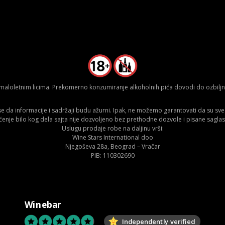
aloletnim licima. Prekomerno konzumiranje alkoholnih pića dovodi do ozbiljnih
da informacije i sadržaji budu ažurni. Ipak, ne možemo garantovati da su sve n
ćenje bilo kog dela sajta nije dozvoljeno bez prethodne dozvole i pisane saglas
Uslugu prodaje robe na daljinu vrši:
Wine Stars International doo
Njegoševa 28a, Beograd – Vračar
PIB: 110302690
Winebar
Independently verified