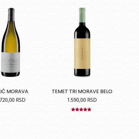
LIĆ MORAVA
TEMET TRI MORAVE BELO
.720,00
RSD
1.590,00
RSD
Ocenjeno
sa
4.67
od
5