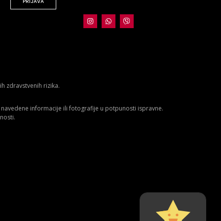
PRIJAVA
 zdravstvenih rizika.
avedene informacije ili fotografije u potpunosti ispravne.
nosti.