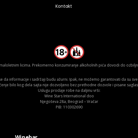
Kontakt
aloletnim licima. Prekomerno konzumiranje alkoholnih pića dovodi do ozbiljnih
da informacije i sadržaji budu ažurni. Ipak, ne možemo garantovati da su sve n
ćenje bilo kog dela sajta nije dozvoljeno bez prethodne dozvole i pisane saglas
Uslugu prodaje robe na daljinu vrši:
Wine Stars International doo
Njegoševa 28a, Beograd – Vračar
PIB: 110302690
Winebar