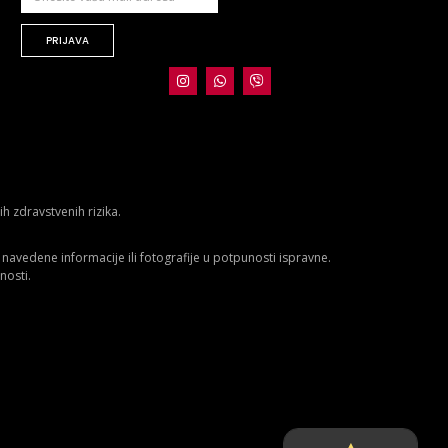
PRIJAVA
 zdravstvenih rizika.
avedene informacije ili fotografije u potpunosti ispravne.
nosti.