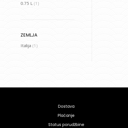
0.75 L
(1)
ZEMLJA
Italija
(1)
Dostava
Plaćanje
Status porudžbine