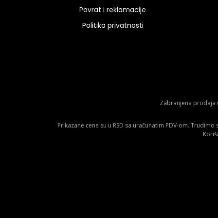
Povrat i reklamacije
Politika privatnosti
Zabranjena prodaja m
Prikazane cene su u RSD sa uračunatim PDV-om. Trudimo se 
Koriš