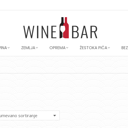
VINA
ZEMLJA
OPREMA
ŽESTOKA PIĆA
BE
You are here: