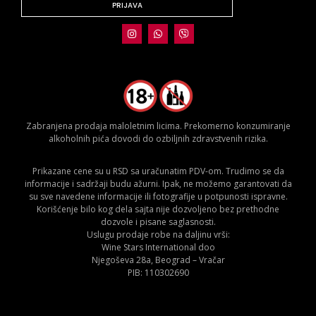
PRIJAVA
Zabranjena prodaja maloletnim licima. Prekomerno konzumiranje
alkoholnih pića dovodi do ozbiljnih zdravstvenih rizika.
Prikazane cene su u RSD sa uračunatim PDV-om. Trudimo se da
informacije i sadržaji budu ažurni. Ipak, ne možemo garantovati da
su sve navedene informacije ili fotografije u potpunosti ispravne.
Korišćenje bilo kog dela sajta nije dozvoljeno bez prethodne
dozvole i pisane saglasnosti.
Uslugu prodaje robe na daljinu vrši:
Wine Stars International doo
Njegoševa 28a, Beograd – Vračar
PIB: 110302690