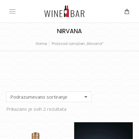
NIRVANA
Home
Proizvod označen „Nirvana“
You are here:
Prikazano je svih 2 rezultata