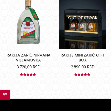
OUT OF STOCK
RAKIJA ZARIĆ NIRVANA
RAKIJE MINI ZARIĆ GIFT
VILJAMOVKA
BOX
3.720,00
RSD
2.890,00
RSD
Ocenjeno
Ocenjeno
sa
5.00
od
sa
5.00
od
5
5