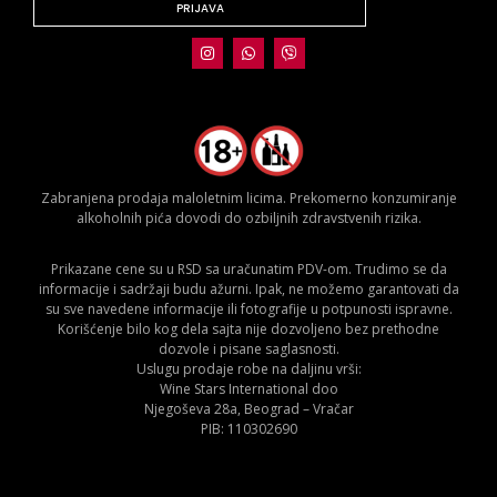
PRIJAVA
Zabranjena prodaja maloletnim licima. Prekomerno konzumiranje
alkoholnih pića dovodi do ozbiljnih zdravstvenih rizika.
Prikazane cene su u RSD sa uračunatim PDV-om. Trudimo se da
informacije i sadržaji budu ažurni. Ipak, ne možemo garantovati da
su sve navedene informacije ili fotografije u potpunosti ispravne.
Korišćenje bilo kog dela sajta nije dozvoljeno bez prethodne
dozvole i pisane saglasnosti.
Uslugu prodaje robe na daljinu vrši:
Wine Stars International doo
Njegoševa 28a, Beograd – Vračar
PIB: 110302690