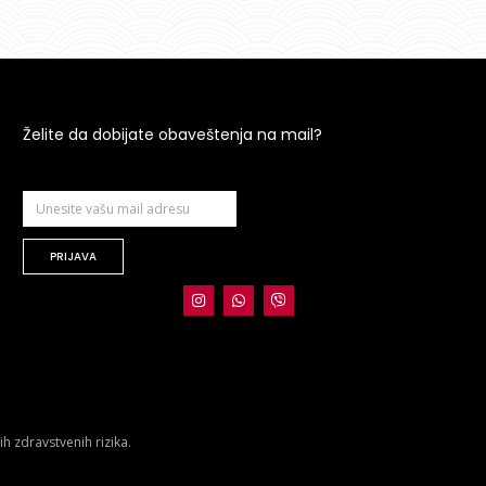
Želite da dobijate obaveštenja na mail?
PRIJAVA
 zdravstvenih rizika.