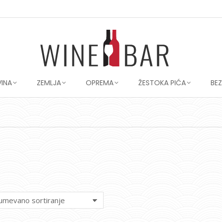
VINA
ZEMLJA
OPREMA
ŽESTOKA PIĆA
BE
You are here: