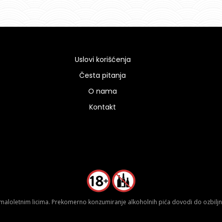
Uslovi korišćenja
Česta pitanja
O nama
Kontakt
aloletnim licima. Prekomerno konzumiranje alkoholnih pića dovodi do ozbiljnih