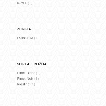
0.75 L
(1)
ZEMLJA
Francuska
(1)
SORTA GROŽĐA
Pinot Blanc
(1)
Pinot Noir
(1)
Riesling
(1)