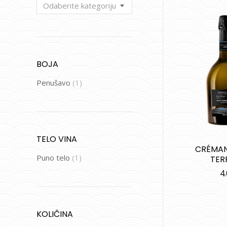
Odaberite kategoriju
BOJA
Penušavo
(1)
TELO VINA
CRÉMAN
Puno telo
(1)
TER
4
KOLIČINA