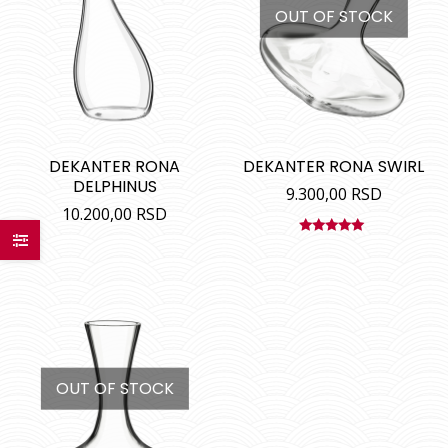
OUT OF STOCK
DEKANTER RONA
DEKANTER RONA SWIRL
DELPHINUS
9.300,00
RSD
10.200,00
RSD
Ocenjeno
sa
5.00
od
5
OUT OF STOCK