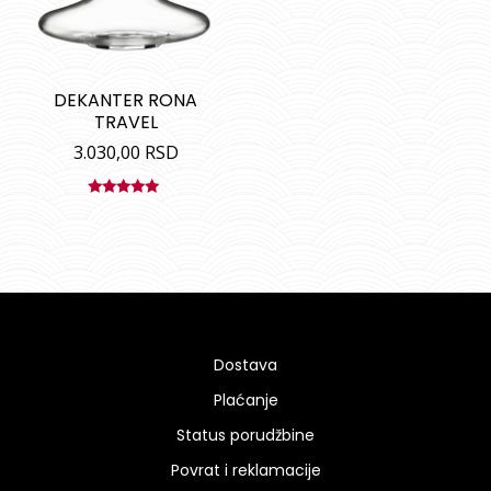
DEKANTER RONA
TRAVEL
3.030,00
RSD
Ocenjeno
sa
5.00
od
5
Dostava
Plaćanje
Status porudžbine
Povrat i reklamacije