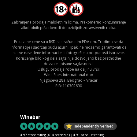
Zabranjena prodaja maloletnim licima. Prekomerno konzumiranje
alkoholnih pića dovodi do ozbiljnih zdravstvenih rizika.
Prikazane cene su u RSD sa uračunatim PDV-om. Trudimo se da
informacije i sadržaji budu ažurni. Ipak, ne možemo garantovati da
su sve navedene informacije ili fotografije u potpunosti ispravne.
Korišćenje bilo kog dela sajta nije dozvoljeno bez prethodne
dozvole i pisane saglasnosti.
Uslugu prodaje robe na daljinu vrši:
Wine Stars International doo
Njegoševa 28a, Beograd – Vračar
PIB: 110302690
Winebar
Independently verified
4.97 store rating
(614 recenzija)
|
4.91 product rating