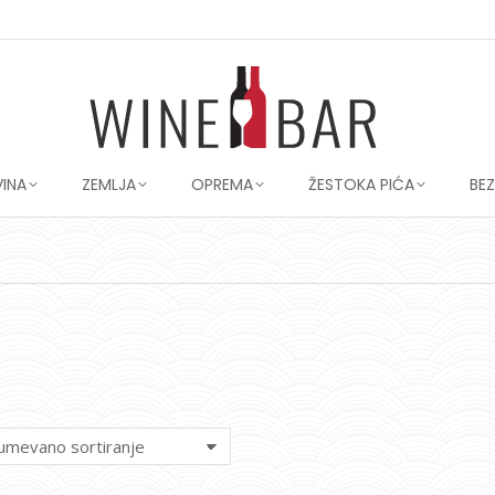
VINA
ZEMLJA
OPREMA
ŽESTOKA PIĆA
BE
You are here: