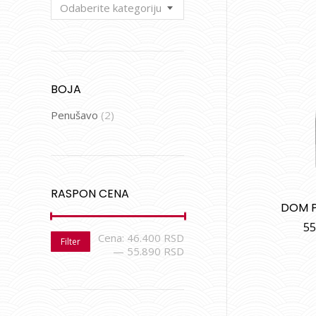
Odaberite kategoriju
BOJA
Penušavo
(2)
RASPON CENA
DOM P
55
Cena:
46.400 RSD
Filter
—
55.890 RSD