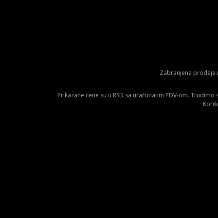
Zabranjena prodaja m
Prikazane cene su u RSD sa uračunatim PDV-om. Trudimo se 
Koriš