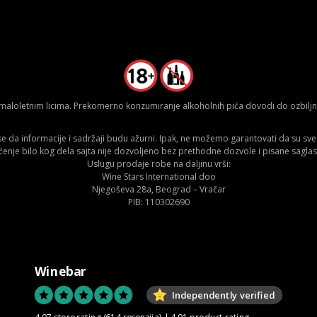
aloletnim licima. Prekomerno konzumiranje alkoholnih pića dovodi do ozbiljnih
da informacije i sadržaji budu ažurni. Ipak, ne možemo garantovati da su sve n
ćenje bilo kog dela sajta nije dozvoljeno bez prethodne dozvole i pisane saglas
Uslugu prodaje robe na daljinu vrši:
Wine Stars International doo
Njegoševa 28a, Beograd – Vračar
PIB: 110302690
Winebar
Independently verified