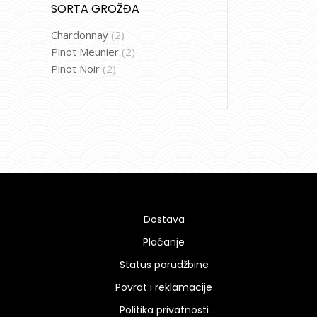
SORTA GROŽĐA
Chardonnay
(2)
Pinot Meunier
(2)
Pinot Noir
(2)
Dostava
Plaćanje
Status porudžbine
Povrat i reklamacije
Politika privatnosti