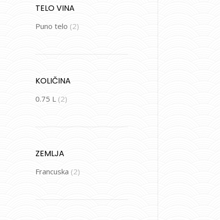
TELO VINA
Puno telo
(2)
KOLIČINA
0.75 L
(2)
ZEMLJA
Francuska
(2)