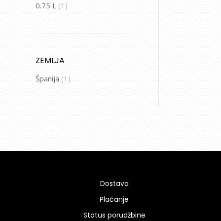
0.75 L
(1)
ZEMLJA
Španija
(1)
Dostava
Plaćanje
Status porudžbine