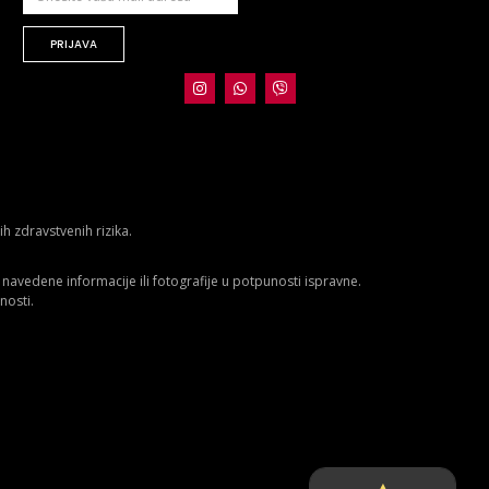
PRIJAVA
 zdravstvenih rizika.
avedene informacije ili fotografije u potpunosti ispravne.
nosti.