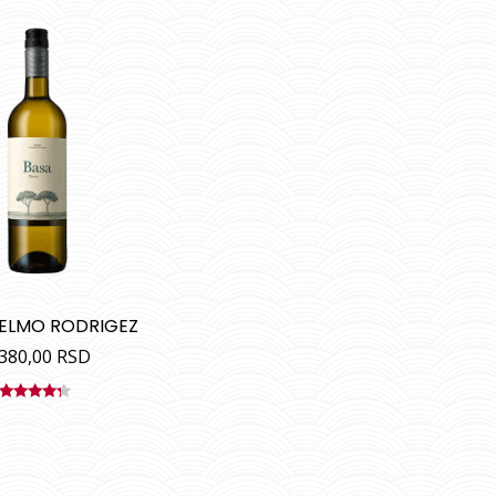
TELMO RODRIGEZ
.380,00
RSD
Ocenjeno
sa
4.00
od 5