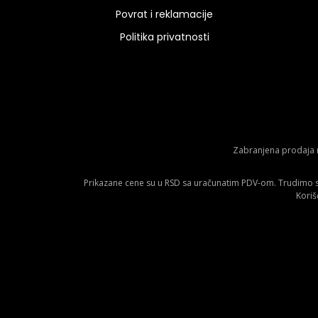
Povrat i reklamacije
Politika privatnosti
Zabranjena prodaja m
Prikazane cene su u RSD sa uračunatim PDV-om. Trudimo se 
Koriš