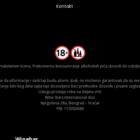
Kontakt
aloletnim licima. Prekomerno konzumiranje alkoholnih pića dovodi do ozbiljnih
da informacije i sadržaji budu ažurni. Ipak, ne možemo garantovati da su sve n
ćenje bilo kog dela sajta nije dozvoljeno bez prethodne dozvole i pisane saglas
Uslugu prodaje robe na daljinu vrši:
Wine Stars International doo
Njegoševa 28a, Beograd – Vračar
PIB: 110302690
Winebar