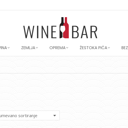
VINA
ZEMLJA
OPREMA
ŽESTOKA PIĆA
BE
You are here: