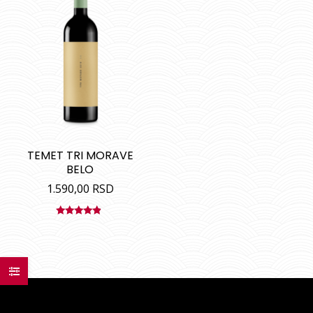
TEMET TRI MORAVE
BELO
1.590,00
RSD
Ocenjeno
sa
4.67
od
5