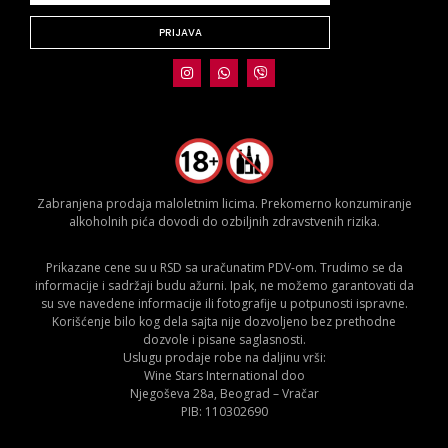
PRIJAVA
Zabranjena prodaja maloletnim licima. Prekomerno konzumiranje
alkoholnih pića dovodi do ozbiljnih zdravstvenih rizika.
Prikazane cene su u RSD sa uračunatim PDV-om. Trudimo se da
informacije i sadržaji budu ažurni. Ipak, ne možemo garantovati da
su sve navedene informacije ili fotografije u potpunosti ispravne.
Korišćenje bilo kog dela sajta nije dozvoljeno bez prethodne
dozvole i pisane saglasnosti.
Uslugu prodaje robe na daljinu vrši:
Wine Stars International doo
Njegoševa 28a, Beograd – Vračar
PIB: 110302690