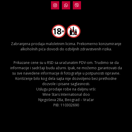
Zabranjena prodaja maloletnim licima. Prekomerno konzumiranje
alkoholnih pića dovodi do ozbiljnih zdravstvenih rizika.
Prikazane cene su u RSD sa uračunatim PDV-om. Trudimo se da
informacije i sadržaji budu ažurni. Ipak, ne možemo garantovati da
su sve navedene informacije ili fotografije u potpunosti ispravne.
Korišćenje bilo kog dela sajta nije dozvoljeno bez prethodne
dozvole i pisane saglasnosti.
Uslugu prodaje robe na daljinu vrši:
Wine Stars International doo
Njegoševa 28a, Beograd – Vračar
PIB: 110302690