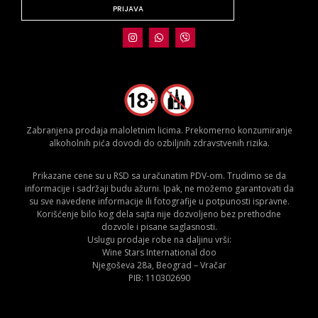
PRIJAVA
Zabranjena prodaja maloletnim licima. Prekomerno konzumiranje
alkoholnih pića dovodi do ozbiljnih zdravstvenih rizika.
Prikazane cene su u RSD sa uračunatim PDV-om. Trudimo se da
informacije i sadržaji budu ažurni. Ipak, ne možemo garantovati da
su sve navedene informacije ili fotografije u potpunosti ispravne.
Korišćenje bilo kog dela sajta nije dozvoljeno bez prethodne
dozvole i pisane saglasnosti.
Uslugu prodaje robe na daljinu vrši:
Wine Stars International doo
Njegoševa 28a, Beograd – Vračar
PIB: 110302690