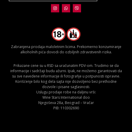
Zabranjena prodaja maloletnim licima. Prekomerno konzumiranje
alkoholnih pića dovodi do ozbiljnih zdravstvenih rizika.
Prikazane cene su u RSD sa uračunatim PDV-om. Trudimo se da
informacije i sadržaji budu ažurni. Ipak, ne možemo garantovati da
su sve navedene informacije ili fotografije u potpunosti ispravne.
Korišćenje bilo kog dela sajta nije dozvoljeno bez prethodne
dozvole i pisane saglasnosti.
Uslugu prodaje robe na daljinu vrši:
Wine Stars International doo
Njegoševa 28a, Beograd – Vračar
PIB: 110302690