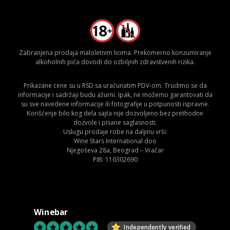
Zabranjena prodaja maloletnim licima. Prekomerno konzumiranje
alkoholnih pića dovodi do ozbiljnih zdravstvenih rizika.
Prikazane cene su u RSD sa uračunatim PDV-om. Trudimo se da
informacije i sadržaji budu ažurni. Ipak, ne možemo garantovati da
su sve navedene informacije ili fotografije u potpunosti ispravne.
Korišćenje bilo kog dela sajta nije dozvoljeno bez prethodne
dozvole i pisane saglasnosti.
Uslugu prodaje robe na daljinu vrši:
Wine Stars International doo
Njegoševa 28a, Beograd – Vračar
PIB: 110302690
Winebar
Independently verified