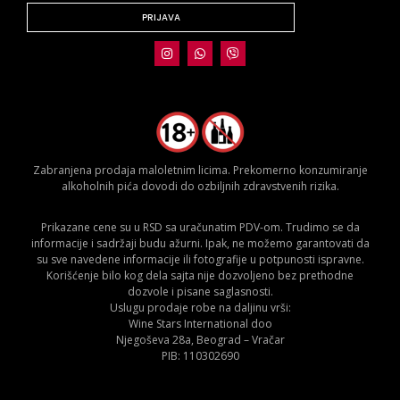
PRIJAVA
Zabranjena prodaja maloletnim licima. Prekomerno konzumiranje
alkoholnih pića dovodi do ozbiljnih zdravstvenih rizika.
Prikazane cene su u RSD sa uračunatim PDV-om. Trudimo se da
informacije i sadržaji budu ažurni. Ipak, ne možemo garantovati da
su sve navedene informacije ili fotografije u potpunosti ispravne.
Korišćenje bilo kog dela sajta nije dozvoljeno bez prethodne
dozvole i pisane saglasnosti.
Uslugu prodaje robe na daljinu vrši:
Wine Stars International doo
Njegoševa 28a, Beograd – Vračar
PIB: 110302690