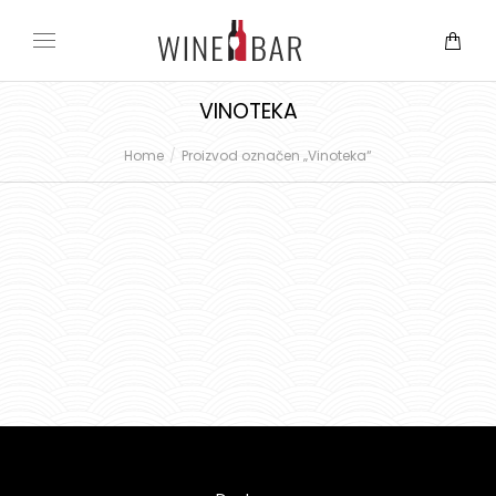
VINOTEKA
Home
Proizvod označen „Vinoteka“
You are here: