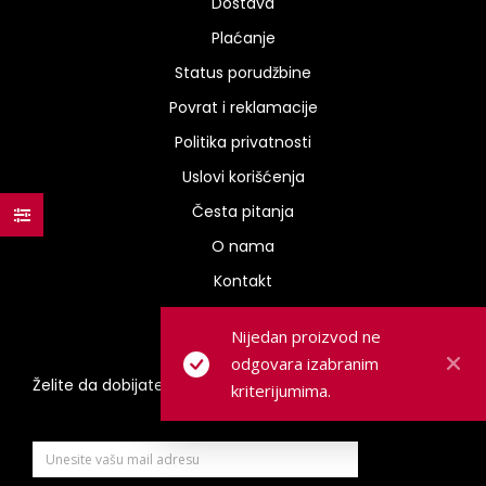
Dostava
Plaćanje
Status porudžbine
Povrat i reklamacije
Politika privatnosti
Uslovi korišćenja
Česta pitanja
O nama
Kontakt
Nijedan proizvod ne
odgovara izabranim
Želite da dobijate obaveštenja na mail?
kriterijumima.